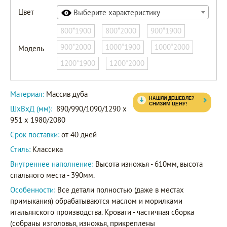
Цвет
Выберите характеристику
800*1900
800*2000
900*1900
900*2000
1000*1900
1000*2000
Модель
1200*1900
1200*2000
Материал:
Массив дуба
ШxВxД (мм):
890/990/1090/1290 x
951 x 1980/2080
Срок поставки:
от 40 дней
Стиль:
Классика
Внутреннее наполнение:
Высота изножья - 610мм, высота
спального места - 390мм.
Особенности:
Все детали полностью (даже в местах
примыкания) обрабатываются маслом и морилками
итальянского производства. Кровати - частичная сборка
(собраны изголовья, изножья, прикреплены