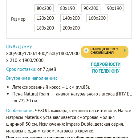
80x200
80x190
90x200
90x190
120x200
140x200
160x200
Размер
180x200
200x200
ШxВxД (мм):
800/900/1200/1400/1600/1800/2000
x 210 x 1900/2000
ПОДРОБНОСТИ
Срок поставки:
от 7 дней
ПО ТЕЛЕФОНУ
Внутреннее наполнение:
Латексированный кокос – 1 см (пл.85),
Пена Natural foаm — аналог натурального латекса (ППУ EL
пл 22) 20 см.
Особенности:
ЧЕХОЛ: жаккард, стеганый на синтепоне. На все
матрасы Materlux устанавливается смотровая молния
шириной 50 см. Исключения: Impero Duble, детская серия,
матрасы с одним слоем, матрасы в скрутке.
При заказе дарим в подарок на выбор подушку или одеяло.