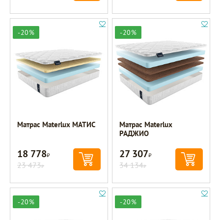
-20%
-20%
Матрас Materlux МАТИС
Матрас Materlux
РАДЖИО
18 778
27 307
Р
Р
23 473
34 134
Р
Р
-20%
-20%