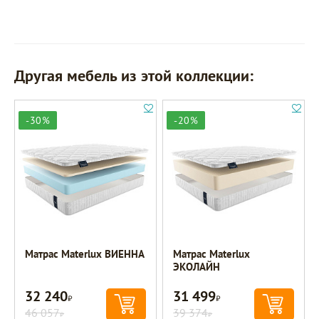
Другая мебель из этой коллекции:
-30%
-20%
Матрас Materlux ВИЕННА
Матрас Materlux
ЭКОЛАЙН
32 240
31 499
Р
Р
46 057
39 374
Р
Р