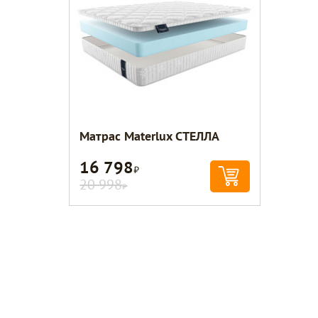
Матрас Materlux СТЕЛЛА
16 798
Р
20 998
Р