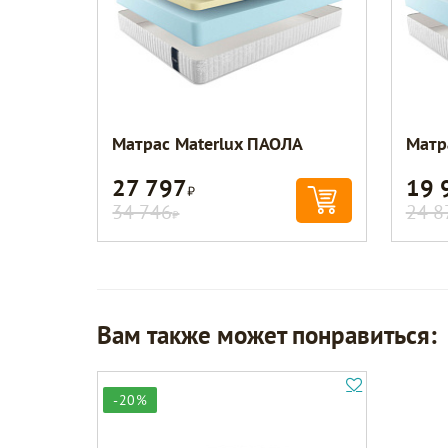
Матрас Materlux ПАОЛА
Матр
27 797
19 
Р
34 746
24 8
Р
Вам также может понравиться:
-20%