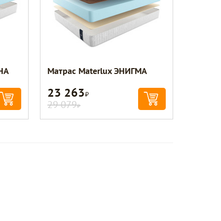
НА
Матрас Materlux ЭНИГМА
23 263
Р
29 079
Р