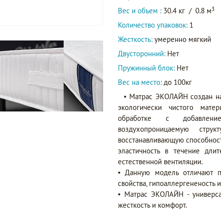
3
Вес и объем :
30.4 кг
/
0.8 м
Количество упаковок:
1
Жесткость:
умеренно мягкий
Двусторонний:
Нет
Пружинный блок:
Нет
Вес на место:
до 100кг
• Матрас ЭКОЛАЙН создан на
экологически чистого матер
обработке с добавлени
воздухопроницаемую стру
восстанавливающую способность
эластичность в течение дли
естественной вентиляции.
• Данную модель отличают 
свойства, гипоаллергененость и
• Матрас ЭКОЛАЙН - универса
жесткость и комфорт.