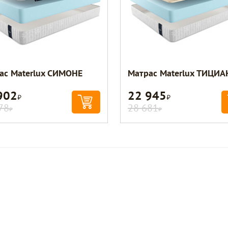
ас Materlux СИМОНЕ
Матрас Materlux ТИЦИА
902
22 945
Р
Р
78
28 681
Р
Р