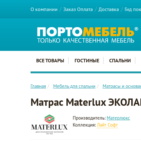
О компании
Заказ Оплата
Доставка
Гид по
Главное меню сайта
ВСЕ ТОВАРЫ
ГОСТИНЫЕ
СПАЛЬНИ
Главная
Мебель для спальни
Матрасы и основа
Матрас Materlux ЭКОЛ
Производитель:
Матерлюкс
Коллекция:
Лайт Софт