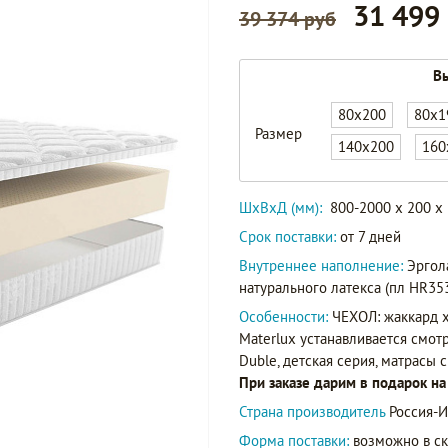
31 499
39 374 руб
Вы
80x200
80x1
Размер
140x200
160
ШxВxД (мм):
800-2000 x 200 x
Срок поставки:
от 7 дней
Внутреннее наполнение:
Эргол
натурального латекса (пл HR35
Особенности:
ЧЕХОЛ: жаккард х
Materlux устанавливается смот
Duble, детская серия, матрасы 
При заказе дарим в подарок н
Страна производитель
Россия-И
Форма поставки:
возможно в ск