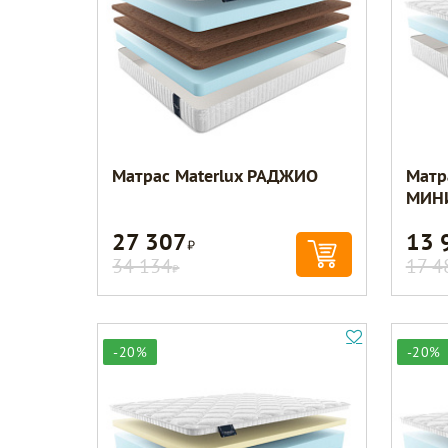
Матрас Materlux РАДЖИО
Матр
МИН
27 307
13 
Р
34 134
17 4
Р
-20%
-20%