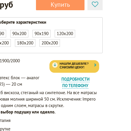
 руб
Купить
берите характеристики
90
90x200
90x190
120x200
x200
180x200
200x200
 1900/2000
атекс блок — аналог
ПОДРОБНОСТИ
35) — 20 см
ПО ТЕЛЕФОНУ
б вискоза, стеганый на синтепоне. На все матрасы
ровая молния шириной 50 см. Исключения: Impero
с одним слоем, матрасы в скрутке.
а выбор подушку или одеяло.
талия
рутке