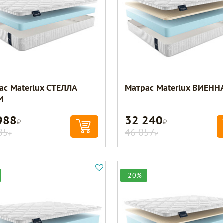
ас Materlux СТЕЛЛА
Матрас Materlux ВИЕНН
И
988
32 240
Р
Р
85
46 057
Р
Р
-20%