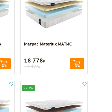
А
Матрас Materlux МАТИС
18 778
Р
23 473
Р
-20%