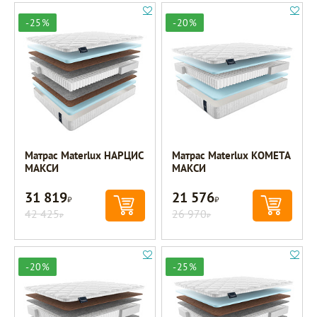
-25%
-20%
Матрас Materlux НАРЦИС
Матрас Materlux КОМЕТА
МАКСИ
МАКСИ
31 819
21 576
Р
Р
42 425
26 970
Р
Р
-20%
-25%