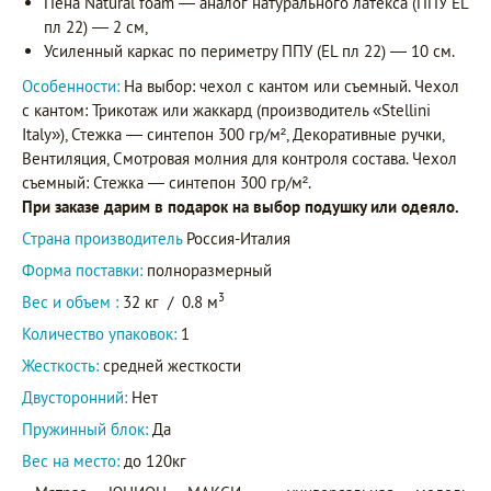
Пена Natural foam — аналог натурального латекса (ППУ EL
пл 22) — 2 см,
Усиленный каркас по периметру ППУ (EL пл 22) — 10 см.
Особенности:
На выбор: чехол с кантом или съемный. Чехол
с кантом: Трикотаж или жаккард (производитель «Stellini
Italy»), Стежка — синтепон 300 гр/м², Декоративные ручки,
Вентиляция, Смотровая молния для контроля состава. Чехол
съемный: Стежка — синтепон 300 гр/м².
При заказе дарим в подарок на выбор подушку или одеяло.
Страна производитель
Россия-Италия
Форма поставки:
полноразмерный
3
Вес и объем :
32 кг
/
0.8 м
Количество упаковок:
1
Жесткость:
средней жесткости
Двусторонний:
Нет
Пружинный блок:
Да
Вес на место:
до 120кг