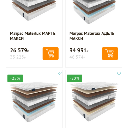
Матрас Materlux МАРТЕ
Матрас Materlux АДЕЛЬ
МАКСИ
МАКСИ
26 579
34 931
Р
Р
33 223
46 574
Р
Р
-25%
-20%