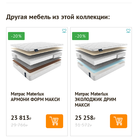
Другая мебель из этой коллекции:
-20%
-20%
Матрас Materlux
Матрас Materlux
АРМОНИ ФОРМ МАКСИ
ЭКОЛОДЖИК ДРИМ
МАКСИ
23 813
25 258
Р
Р
29 766
31 572
Р
Р