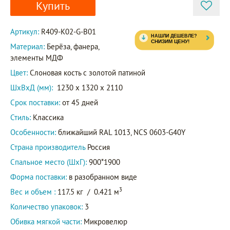
Купить
Артикул:
R409-K02-G-B01
Материал:
Берёза, фанера,
элементы МДФ
Цвет:
Слоновая кость с золотой патиной
ШxВxД (мм):
1230 x 1320 x 2110
Срок поставки:
от 45 дней
Стиль:
Классика
Особенности:
ближайший RAL 1013, NCS 0603-G40Y
Страна производитель
Россия
Спальное место (ШхГ):
900*1900
Форма поставки:
в разобранном виде
3
Вес и объем :
117.5 кг
/
0.421 м
Количество упаковок:
3
Обивка мягкой части:
Микровелюр