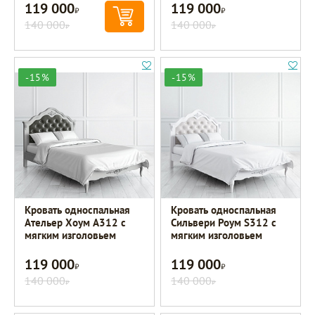
119 000
119 000
Р
Р
140 000
140 000
Р
Р
-15%
-15%
Кровать односпальная
Кровать односпальная
Ательер Хоум A312 с
Сильвери Роум S312 с
мягким изголовьем
мягким изголовьем
119 000
119 000
Р
Р
140 000
140 000
Р
Р