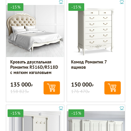
-15%
-15%
Кровать двуспальная
Комод Романтик 7
Романтик R516D/R518D
ящиков
с мягким изголовьем
135 000
150 000
Р
Р
158 823
176 470
Р
Р
-15%
-15%