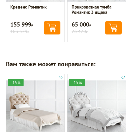
Креденс Романтик
Прикроватная тумба
Романтик 3 ящика
155 999
65 000
Р
Р
183 529
76 470
Р
Р
Вам также может понравиться:
-15%
-15%