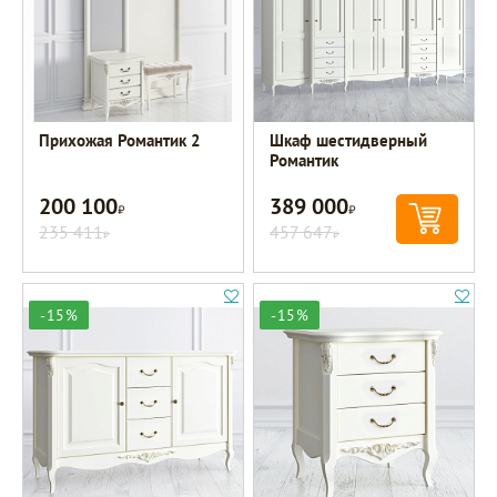
Прихожая Романтик 2
Шкаф шестидверный
Романтик
200 100
389 000
Р
Р
235 411
457 647
Р
Р
-15%
-15%