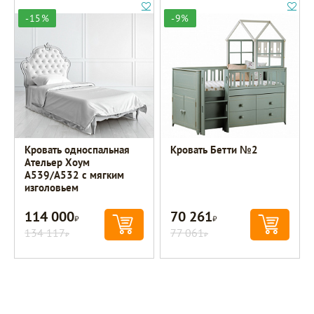
-15%
-9%
Кровать односпальная
Кровать Бетти №2
Ательер Хоум
A539/A532 с мягким
изголовьем
114 000
70 261
Р
Р
134 117
77 061
Р
Р