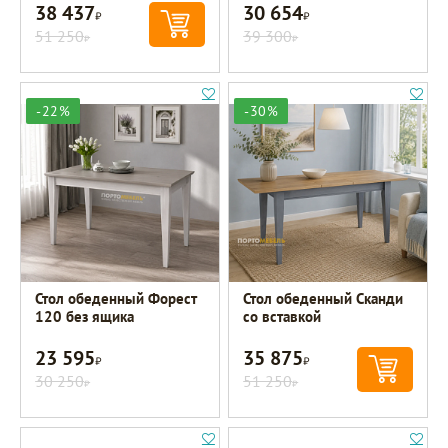
38 437
30 654
Р
Р
51 250
39 300
Р
Р
-22%
-30%
Стол обеденный Форест
Стол обеденный Сканди
120 без ящика
со вставкой
23 595
35 875
Р
Р
30 250
51 250
Р
Р