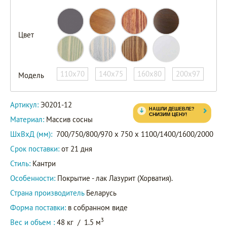
Цвет
Э0201-
12
Э0201-
110х70
140х75
160х80
200х97
Модель
12/2
Артикул
Э0201-
Артикул:
Э0201-12
12/3
Материал:
Массив сосны
Э0201-
12/4
ШxВxД (мм):
700/750/800/970 x 750 x 1100/1400/1600/2000
Срок поставки:
от 21 дня
Стиль:
Кантри
Особенности:
Покрытие - лак Лазурит (Хорватия).
Страна производитель
Беларусь
Форма поставки:
в собранном виде
3
Вес и объем :
48 кг
/
1.5 м