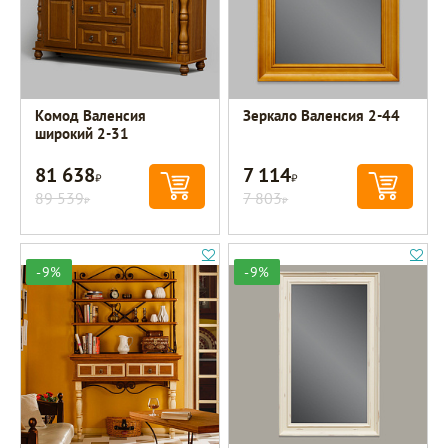
Комод Валенсия
Зеркало Валенсия 2-44
широкий 2-31
81 638
7 114
Р
Р
89 539
7 803
Р
Р
-9%
-9%