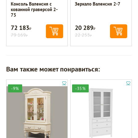
Консоль Валенсия с
Зеркало Валенсия 2-7
кованной граверсой 2-
75
72 183
20 289
Р
Р
79 169
22 253
Р
Р
Вам также может понравиться:
-9%
-35%