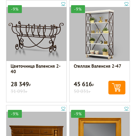
-9%
-9%
Цветочница Валенсия 2-
Стеллаж Валенсия 2-47
40
28 349
45 616
Р
Р
31 093
50 031
Р
Р
-9%
-9%