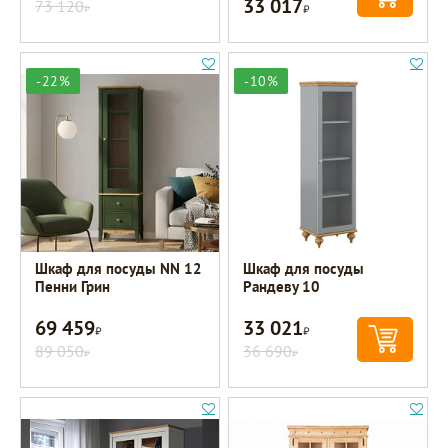
33 017
73 120
Р
Р
-22%
-10%
Шкаф для посуды NN 12
Шкаф для посуды
Пенни Грин
Рандеву 10
69 459
33 021
Р
Р
89 050
36 690
Р
Р