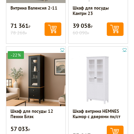
Витрина Валенсия 2-11
Шкаф для посуды
Кантри 23
71 361
39 058
Р
Р
78 268
60 090
Р
Р
-22%
Шкаф для посуды 12
Шкаф витрина HEMNES
Пенни Блэк
Кымор с дверями пн/ст
57 033
Р