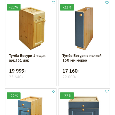
-22%
-22%
Тумба Весури 1 ящик
Тумба Весури с полкой
арт.331 лак
150 мм морин
19 999
17 160
Р
Р
25 640
22 000
Р
Р
-22%
-22%