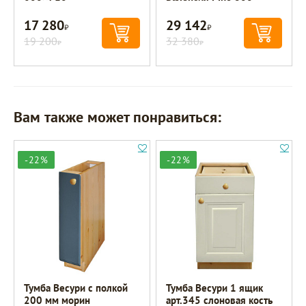
17 280
29 142
Р
Р
19 200
32 380
Р
Р
Вам также может понравиться:
-22%
-22%
Тумба Весури с полкой
Тумба Весури 1 ящик
200 мм морин
арт.345 слоновая кость