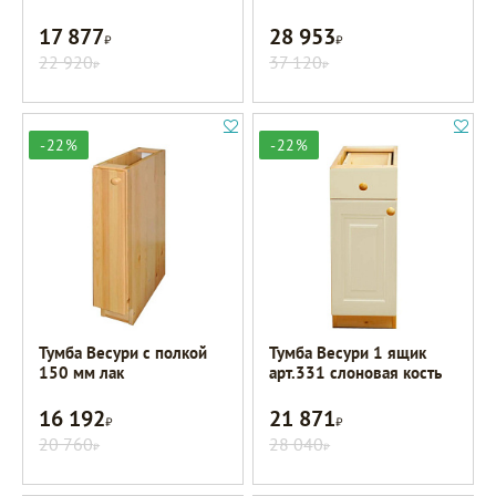
17 877
28 953
Р
Р
22 920
37 120
Р
Р
-22%
-22%
Тумба Весури с полкой
Тумба Весури 1 ящик
150 мм лак
арт.331 слоновая кость
16 192
21 871
Р
Р
20 760
28 040
Р
Р