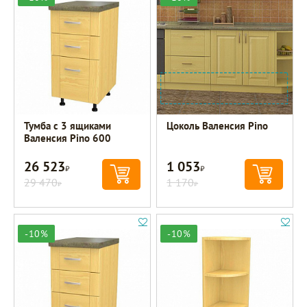
Тумба с 3 ящиками
Цоколь Валенсия Pino
Валенсия Pino 600
26 523
1 053
Р
Р
29 470
1 170
Р
Р
-10%
-10%