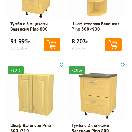
Тумба с 3 ящиками
Шкаф стеллаж Валенсия
Валенсия Pino 800
Pino 300×900
31 995
8 703
Р
Р
35 550
9 670
Р
Р
-10%
-10%
Шкаф Валенсия Pino
Тумба с 2 ящиками
600×710
Валенсия Pino 800