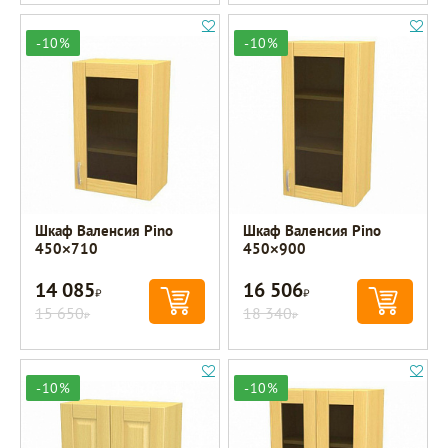
-10%
-10%
Шкаф Валенсия Pino
Шкаф Валенсия Pino
450×710
450×900
14 085
16 506
Р
Р
15 650
18 340
Р
Р
-10%
-10%