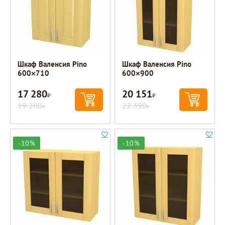
Шкаф Валенсия Pino
Шкаф Валенсия Pino
600×710
600×900
17 280
20 151
Р
Р
19 200
22 390
Р
Р
-10%
-10%