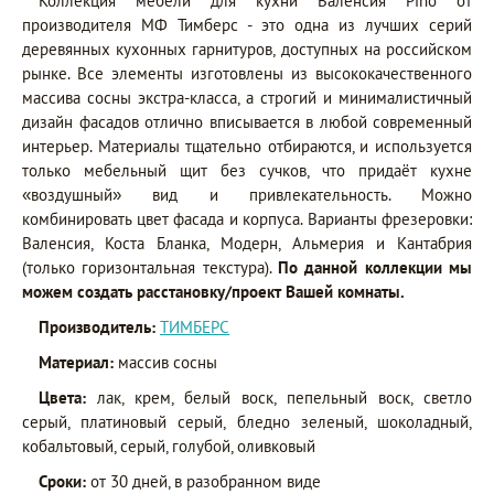
Коллекция мебели для кухни Валенсия Pino от
производителя МФ Тимберс - это одна из лучших серий
деревянных кухонных гарнитуров, доступных на российском
рынке. Все элементы изготовлены из высококачественного
массива сосны экстра-класса, а строгий и минималистичный
дизайн фасадов отлично вписывается в любой современный
интерьер. Материалы тщательно отбираются, и используется
только мебельный щит без сучков, что придаёт кухне
«воздушный» вид и привлекательность. Можно
комбинировать цвет фасада и корпуса. Варианты фрезеровки:
Валенсия, Коста Бланка, Модерн, Альмерия и Кантабрия
(только горизонтальная текстура).
По данной коллекции мы
можем создать расстановку/проект Вашей комнаты.
Производитель:
ТИМБЕРС
Материал:
массив сосны
Цвета:
лак, крем, белый воск, пепельный воск, светло
серый, платиновый серый, бледно зеленый, шоколадный,
кобальтовый, серый, голубой, оливковый
Сроки:
от 30 дней, в разобранном виде