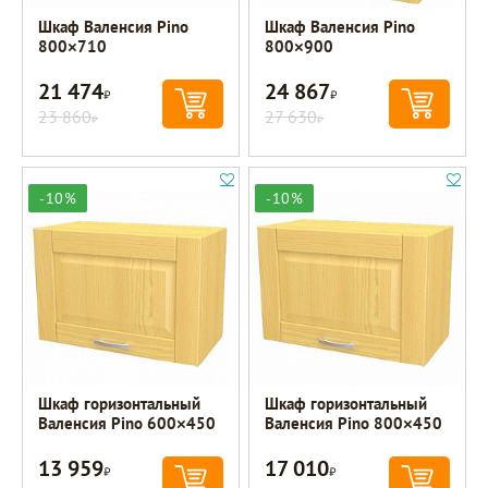
Шкаф Валенсия Pino
Шкаф Валенсия Pino
800×710
800×900
21 474
24 867
Р
Р
23 860
27 630
Р
Р
-10%
-10%
Шкаф горизонтальный
Шкаф горизонтальный
Валенсия Pino 600×450
Валенсия Pino 800×450
13 959
17 010
Р
Р