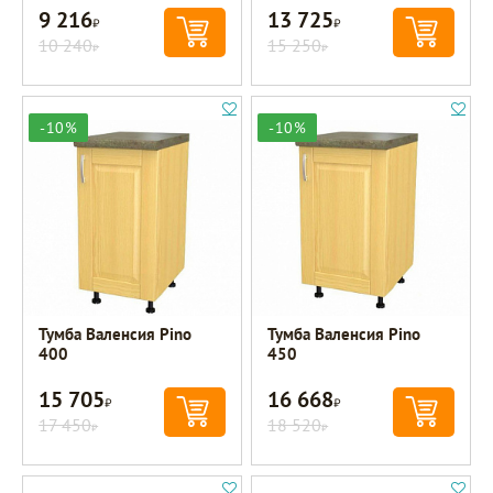
9 216
13 725
Р
Р
10 240
15 250
Р
Р
-10%
-10%
Тумба Валенсия Pino
Тумба Валенсия Pino
400
450
15 705
16 668
Р
Р
17 450
18 520
Р
Р