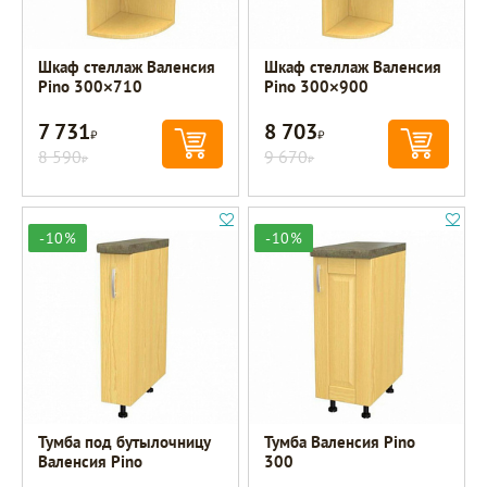
Шкаф стеллаж Валенсия
Шкаф стеллаж Валенсия
Pino 300×710
Pino 300×900
7 731
8 703
Р
Р
8 590
9 670
Р
Р
-10%
-10%
Тумба под бутылочницу
Тумба Валенсия Pino
Валенсия Pino
300