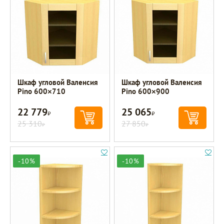
Шкаф угловой Валенсия
Шкаф угловой Валенсия
Pino 600×710
Pino 600×900
22 779
25 065
Р
Р
25 310
27 850
Р
Р
-10%
-10%