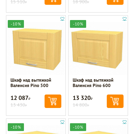
15 510
18 900
Р
Р
-10%
-10%
Шкаф над вытяжкой
Шкаф над вытяжкой
Валенсия Pino 500
Валенсия Pino 600
12 087
13 320
Р
Р
13 430
14 800
Р
Р
-10%
-10%