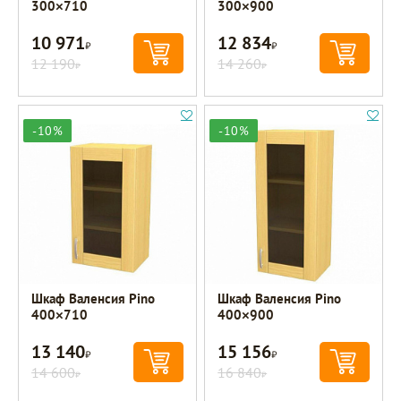
300×710
300×900
10 971
12 834
Р
Р
12 190
14 260
Р
Р
-10%
-10%
Шкаф Валенсия Pino
Шкаф Валенсия Pino
400×710
400×900
13 140
15 156
Р
Р
14 600
16 840
Р
Р