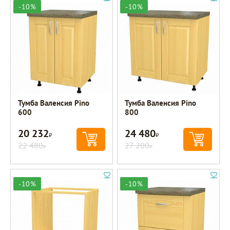
-10%
-10%
Тумба Валенсия Pino
Тумба Валенсия Pino
600
800
20 232
24 480
Р
Р
22 480
27 200
Р
Р
-10%
-10%