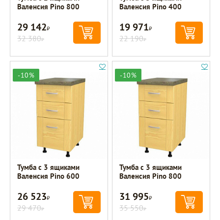
Валенсия Pino 800
Валенсия Pino 400
29 142
19 971
Р
Р
32 380
22 190
Р
Р
-10%
-10%
Тумба с 3 ящиками
Тумба с 3 ящиками
Валенсия Pino 600
Валенсия Pino 800
26 523
31 995
Р
Р
29 470
35 550
Р
Р