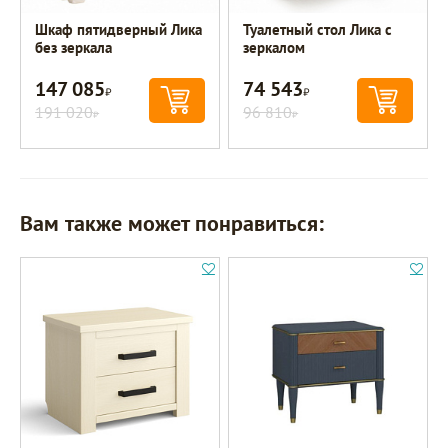
Шкаф пятидверный Лика
Туалетный стол Лика с
без зеркала
зеркалом
147 085
74 543
Р
Р
191 020
96 810
Р
Р
Вам также может понравиться: