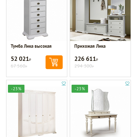
Тумба Лика высокая
Прихожая Лика
52 021
226 611
Р
Р
67 560
294 300
Р
Р
-23%
-23%