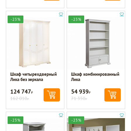
-23%
-23%
Шкаф четырехдверный
Шкаф комбинированный
Лика без зеркала
Лика
124 747
54 939
Р
Р
162 010
71 350
Р
Р
-23%
-23%