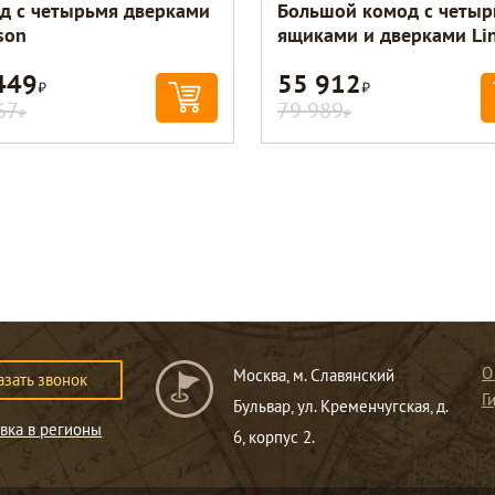
д с четырьмя дверками
Большой комод с четыр
son
ящиками и дверками Li
449
55 912
Р
Р
67
79 989
Р
Р
О
Москва, м. Славянский
азать звонок
Г
Бульвар, ул. Кременчугская, д.
вка в регионы
6, корпус 2.