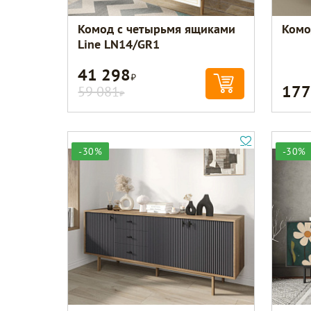
Комод с четырьмя ящиками
Комо
Line LN14/GR1
41 298
Р
177
59 081
Р
-30%
-30%