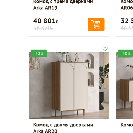
Комод с тремя дверками
Комо
Arka AR19
AR06
40 801
32 
Р
58 370
46 5
Р
-30%
-30%
Комод с двумя дверками
Комо
Arka AR20