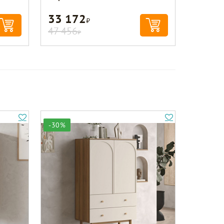
33 172
Р
47 456
Р
-30%