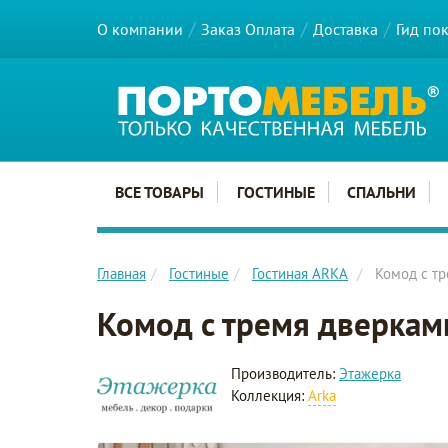
О компании
Заказ Оплата
Доставка
Гид по
Главное меню сайта
ВСЕ ТОВАРЫ
ГОСТИНЫЕ
СПАЛЬНИ
Главная
Гостиные
Гостиная ARKA
Комод с тр
Комод с тремя дверкам
Производитель:
Этажерка
Коллекция:
Arka