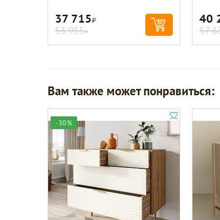
37 715
40 
Р
53 955
57 6
Р
Вам также может понравиться:
-30%