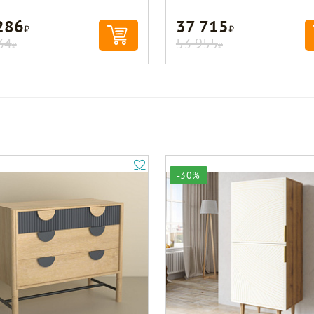
286
37 715
Р
Р
34
53 955
Р
Р
-30%