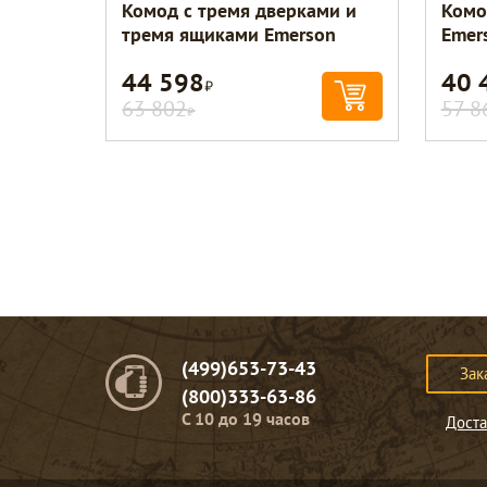
Комод с тремя дверками и
Комо
тремя ящиками Emerson
Emer
44 598
40 
Р
63 802
57 8
Р
(499)653-73-43
Зак
(800)333-63-86
C 10 до 19 часов
Доста