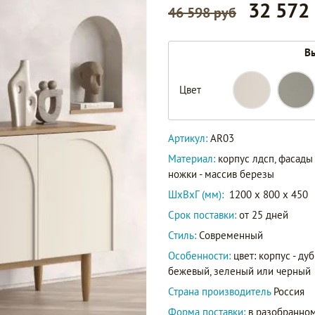
32 572
46 598 руб
Вы
AR03
Цвет
AR03-
F2
Артикул
AR03/6028
Артикул:
AR03
AR03/9011
Материал:
корпус лдсп, фасады
ножки - массив березы
ШxВxГ (мм):
1200 x 800 x 450
Срок поставки:
от 25 дней
Стиль:
Современный
Особенности:
цвет: корпус - д
бежевый, зеленый или черный
Страна производитель
Россия
Форма поставки:
в разобранном