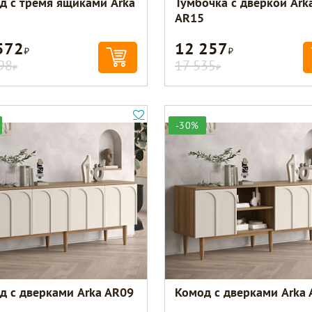
д с тремя ящиками Arka
Тумбочка с дверкой Ark
AR15
572
12 257
Р
Р
98
17 535
Р
Р
-30%
д с дверками Arka AR09
Комод с дверками Arka