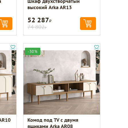
a
Шкаф двухстворчатый
высокий Arka AR13
52 287
Р
74 802
Р
-30%
 AR10
Комод под TV с двумя
ящиками Arka AR08