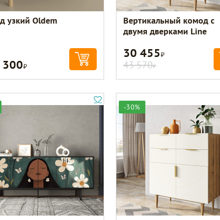
д узкий Oldem
Вертикальный комод с
двумя дверками Line
30 455
Р
 300
Р
43 570
Р
-30%