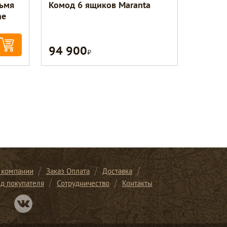
ьмя
Комод 6 ящиков Maranta
ne
94 900
Р
 компании
Заказ Оплата
Доставка
ид покупателя
Сотрудничество
Контакты
Перейти в нашу группу Вконтакте