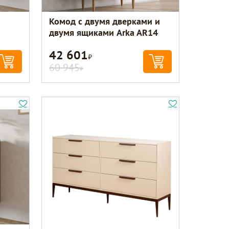
Комод с двумя дверками и
двумя ящиками Arka AR14
42 601
Р
60 945
Р