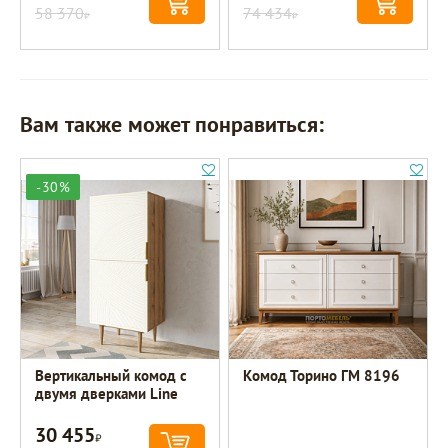
58 370
74 434
Р
Р
Вам также может понравиться:
-30%
Вертикальный комод с
Комод Торино ГМ 8196
двумя дверками Line
30 455
Р