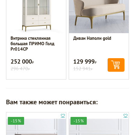
Витрина стеклянная
Диван Наполи gold
большая ПРИМО Голд
Pr014CP
252 000
129 999
Р
Р
296 470
152 941
Р
Р
Вам также может понравиться:
-15%
-15%