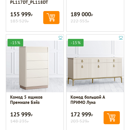
PL117DT_PL118DT
155 999
189 000
Р
Р
183 529
222 353
Р
Р
-15%
-15%
Комод 5 ящиков
Комод большой A
Премиале Бэйз
ПРИМО Луна
125 999
172 999
Р
Р
148 235
203 529
Р
Р