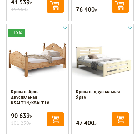
41 539
Р
76 400
45 560
Р
Р
-10%
Кровать Арль
Кровать двуспальная
двуспальная
Ярви
KSALT14/KSALT16
90 639
Р
47 400
101 250
Р
Р