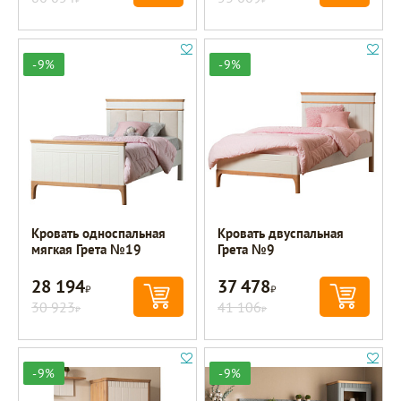
-9%
-9%
Кровать односпальная
Кровать двуспальная
мягкая Грета №19
Грета №9
28 194
37 478
Р
Р
30 923
41 106
Р
Р
-9%
-9%