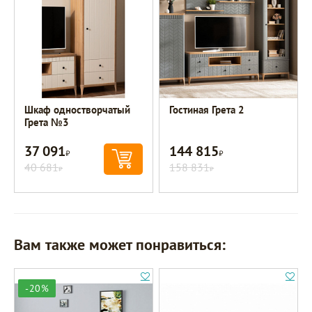
Шкаф одностворчатый
Гостиная Грета 2
Грета №3
37 091
144 815
Р
Р
40 681
158 831
Р
Р
Вам также может понравиться:
-20%