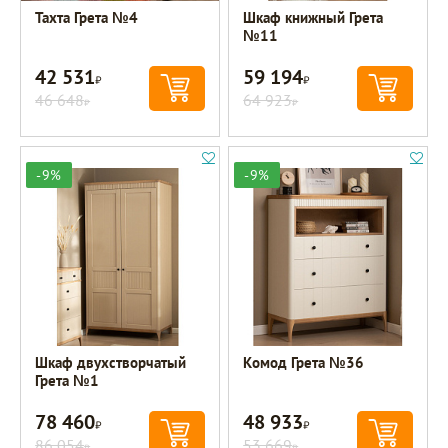
Тахта Грета №4
Шкаф книжный Грета
№11
42 531
59 194
Р
Р
46 648
64 923
Р
Р
-9%
-9%
Шкаф двухстворчатый
Комод Грета №36
Грета №1
78 460
48 933
Р
Р
86 054
53 669
Р
Р