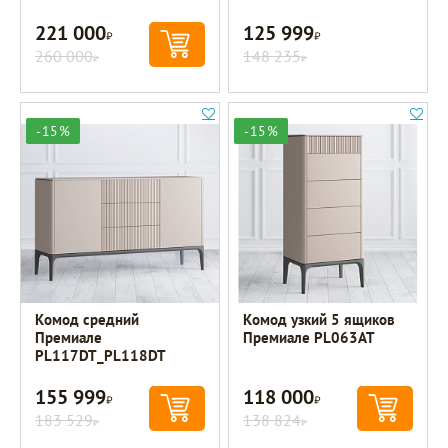
221 000
125 999
Р
Р
260 000
148 235
Р
Р
-15%
-15%
Комод средний
Комод узкий 5 ящиков
Премиале
Премиале PL063AT
PL117DT_PL118DT
155 999
118 000
Р
Р
183 529
138 824
Р
Р