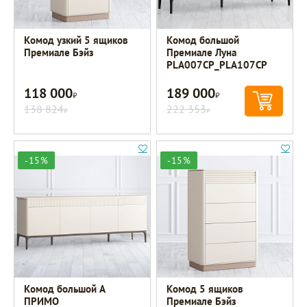
Комод узкий 5 ящиков
Комод большой
Премиале Бэйз
Премиале Луна
PLA007CP_PLA107CP
118 000
189 000
Р
Р
138 824
222 353
Р
Р
-15%
-15%
Комод большой A
Комод 5 ящиков
ПРИМО
Премиале Бэйз