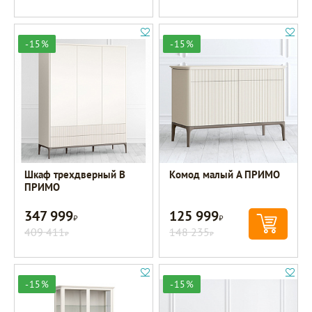
-15%
-15%
Шкаф трехдверный B
Комод малый A ПРИМО
ПРИМО
347 999
125 999
Р
Р
409 411
148 235
Р
Р
-15%
-15%