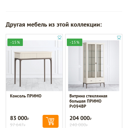
Другая мебель из этой коллекции:
-15%
-15%
Консоль ПРИМО
Витрина стеклянная
большая ПРИМО
Pr094BP
83 000
204 000
Р
Р
97 647
240 000
Р
Р