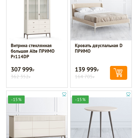
Витрина стеклянная
Кровать двуспальная D
большая Alte ПРИМО
ПРИМО
Pr114DP
307 999
139 999
Р
Р
362 352
164 705
Р
Р
-15%
-15%