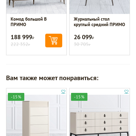
Комод большой B
Журнальный стол
ПРИМО
круглый средний ПРИМО
188 999
26 099
Р
Р
222 352
30 705
Р
Р
Вам также может понравиться:
-15%
-15%