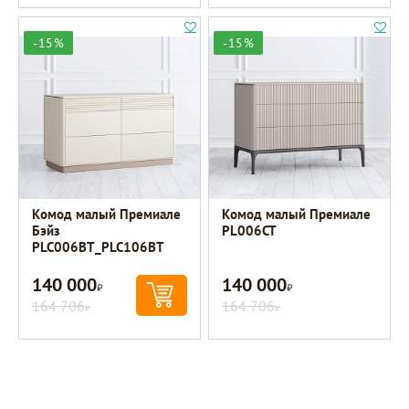
-15%
-15%
Комод малый Премиале
Комод малый Премиале
Бэйз
PL006CT
PLC006BT_PLC106BT
140 000
140 000
Р
Р
164 706
164 706
Р
Р