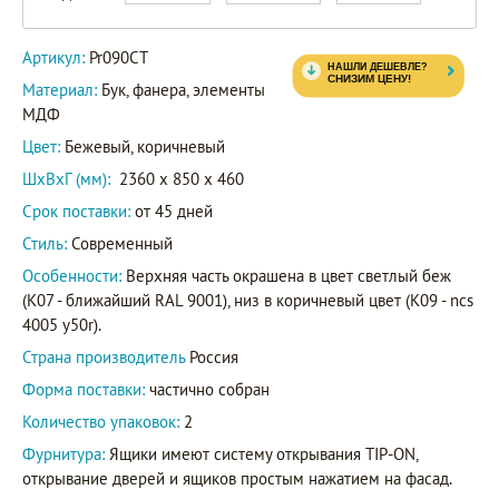
Артикул:
Pr090CT
Материал:
Бук, фанера, элементы
МДФ
Цвет:
Бежевый, коричневый
ШxВxГ (мм):
2360 x 850 x 460
Срок поставки:
от 45 дней
Стиль:
Современный
Особенности:
Верхняя часть окрашена в цвет светлый беж
(K07 - ближайший RAL 9001), низ в коричневый цвет (K09 - ncs
4005 y50r).
Страна производитель
Россия
Форма поставки:
частично собран
Количество упаковок:
2
Фурнитура:
Ящики имеют систему открывания TIP-ON,
открывание дверей и ящиков простым нажатием на фасад.