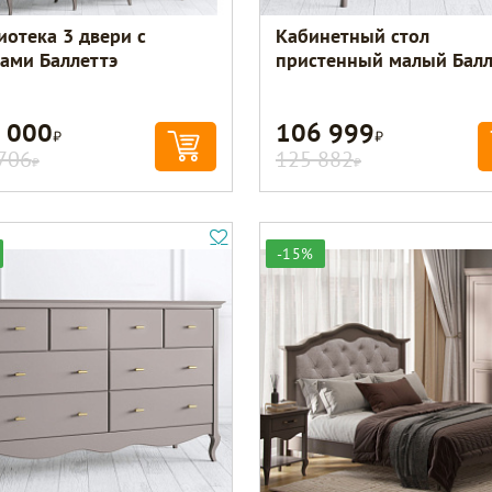
иотека 3 двери с
Кабинетный стол
ами Баллеттэ
пристенный малый Балл
 000
106 999
Р
Р
706
125 882
Р
Р
-15%