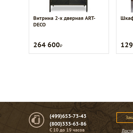
Витрина 2-х дверная ART-
Шкаф
DECO
264 600
129
Р
(499)653-73-43
Зак
(800)333-63-86
C 10 до 19 часов
Доста