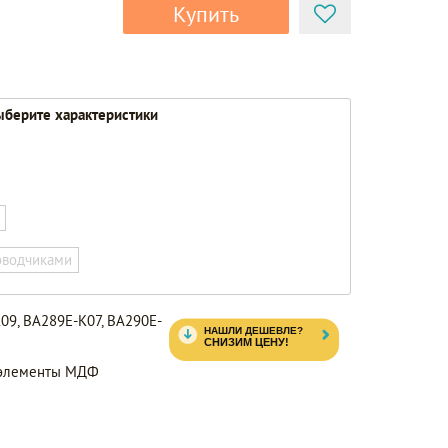
Купить
берите характеристики
оводчиками
09, BA289E-K07, BA290E-
, элементы МДФ