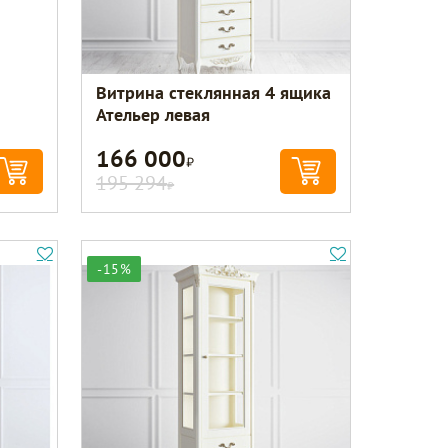
n
Витрина стеклянная 4 ящика
Ательер левая
166 000
Р
195 294
Р
-15%