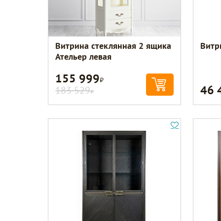
Витрина стеклянная 2 ящика
Витр
Ательер левая
155 999
Р
46 
183 529
Р