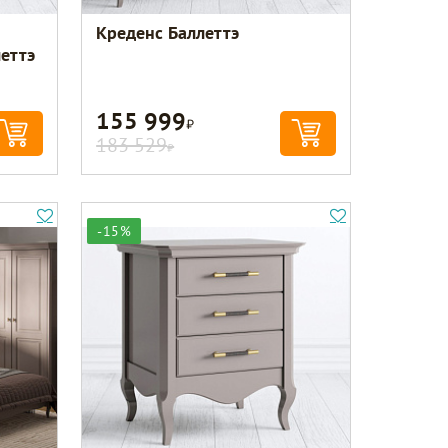
Креденс Баллеттэ
еттэ
155 999
Р
183 529
Р
-15%