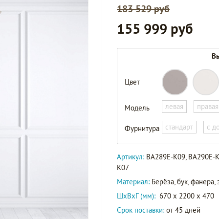
183 529 руб
155 999 руб
Вы
Цвет
левая
правая
Модель
стандарт
с д
Фурнитура
Артикул:
BA289E-K09, BA290E-K
K07
Материал:
Берёза, бук, фанера
ШxВxГ (мм):
670 x 2200 x 470
Срок поставки:
от 45 дней