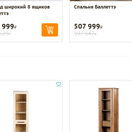
д широкий 8 ящиков
Спальня Баллеттэ
еттэ
 999
507 999
Р
Р
529
597 647
Р
Р