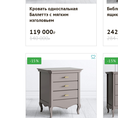
Кровать односпальная
Библ
Баллеттэ с мягким
ящик
изголовьем
119 000
242
Р
140 000
284 
Р
-15%
-15%