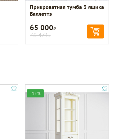
Прикроватная тумба 3 ящика
Баллеттэ
65 000
Р
76 471
Р
-15%