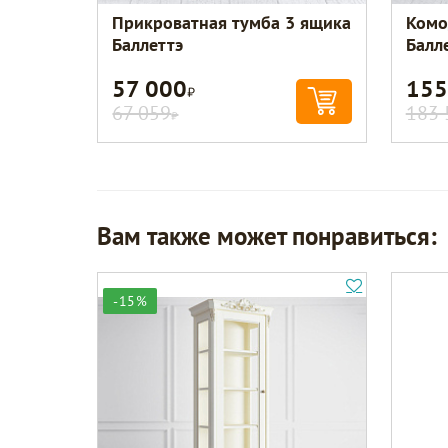
Прикроватная тумба 3 ящика
Комо
Баллеттэ
Балл
57 000
155
Р
67 059
183 
Р
Вам также может понравиться:
-15%