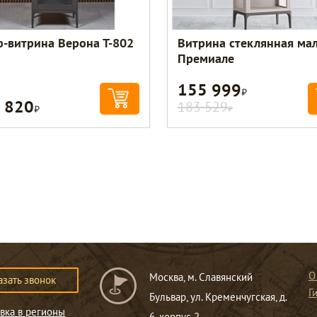
-витрина Верона Т-802
Витрина стеклянная ма
Премиале
155 999
Р
 820
Р
183 529
Р
О
Москва, м. Славянский
азать звонок
Г
Бульвар, ул. Кременчугская, д.
вка в регионы
6, корпус 2.