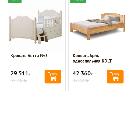
Кровать Бетти №3
Кровать Арль
односпальная KDLT
29 511
42 360
Р
Р
32 368
47 320
Р
Р