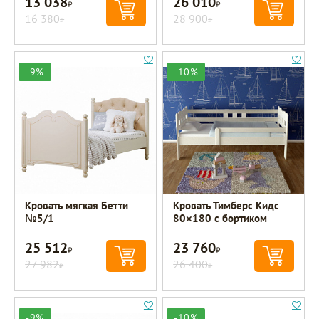
13 038
26 010
Р
Р
16 380
28 900
Р
Р
-9%
-10%
Кровать мягкая Бетти
Кровать Тимберс Кидс
№5/1
80×180 с бортиком
25 512
23 760
Р
Р
27 982
26 400
Р
Р
-9%
-10%