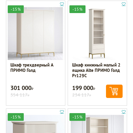
-15%
-15%
Шкаф трехдверный A
Шкаф книжный малый 2
ПРИМО Голд
ящика Alte ПРИМО Голд
Pr129C
301 000
199 000
Р
Р
354 117
234 117
Р
Р
-15%
-15%