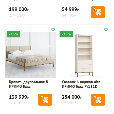
199 000
54 999
Р
Р
234 117
64 705
Р
Р
-15%
-15%
Кровать двуспальная B
Стеллаж 6 ящиков Alte
ПРИМО Голд
ПРИМО Голд Pr111D
139 999
254 000
Р
Р
164 705
298 823
Р
Р