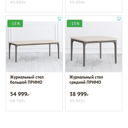
45 882
55 294
Р
Р
-15%
-15%
Журнальный стол
Журнальный стол
большой ПРИМО
средний ПРИМО
54 999
38 999
Р
Р
64 705
45 882
Р
Р