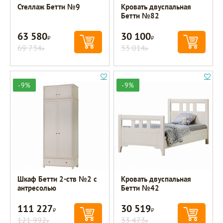
Стеллаж Бетти №9
Кровать двуспальная
Бетти №82
63 580
30 100
Р
Р
69 734
33 014
Р
Р
-9%
-9%
Шкаф Бетти 2-ств №2 с
Кровать двуспальная
антресолью
Бетти №42
111 227
30 519
Р
Р
121 992
33 473
Р
Р