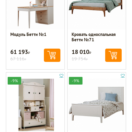
Модуль Бетти №1
Кровать односпальная
Бетти №71
61 193
18 010
Р
Р
67 116
19 754
Р
Р
-9%
-9%