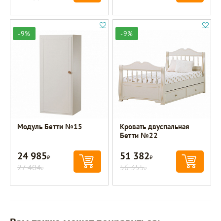
-9%
-9%
Модуль Бетти №15
Кровать двуспальная
Бетти №22
24 985
51 382
Р
Р
27 404
56 355
Р
Р