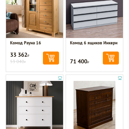
Комод Рауна 16
Комод 6 ящиков Инкери
33 362
Р
71 400
53 040
Р
Р