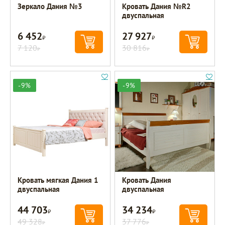
Зеркало Дания №3
Кровать Дания №R2
двуспальная
6 452
27 927
Р
Р
7 120
30 816
Р
Р
-9%
-9%
Кровать мягкая Дания 1
Кровать Дания
двуспальная
двуспальная
44 703
34 234
Р
Р
49 328
37 776
Р
Р