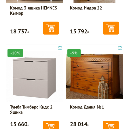
Комод 3 ящика HEMNES
Комод Индра 22
Кымор
18 737
15 792
Р
Р
-10%
-9%
Тумба Тимберс Кидс 2
Комод Дания №1
Ящика
15 660
28 014
Р
Р