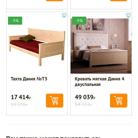
-9%
-9%
Тахта Дания №Т3
Кровать мягкая Дания 4
двуспальная
17 414
49 039
Р
Р
19 216
54 112
Р
Р