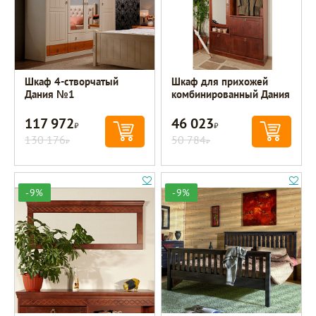
Шкаф 4-створчатый
Шкаф для прихожей
Дания №1
комбинированный Дания
117 972
46 023
Р
Р
130 176
50 784
Р
Р
-9%
-9%