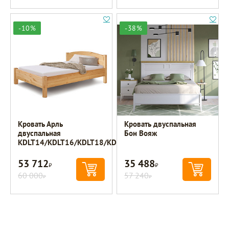
-10%
-38%
Кровать Арль
Кровать двуспальная
двуспальная
Бон Вояж
KDLT14/KDLT16/KDLT18/KDLT20
53 712
35 488
Р
Р
60 000
57 240
Р
Р