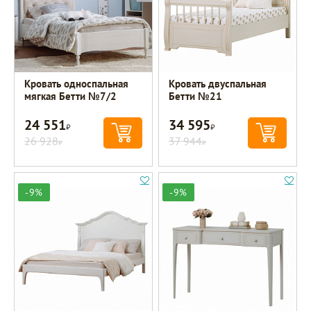
Кровать односпальная
Кровать двуспальная
мягкая Бетти №7/2
Бетти №21
24 551
34 595
Р
Р
26 928
37 944
Р
Р
-9%
-9%