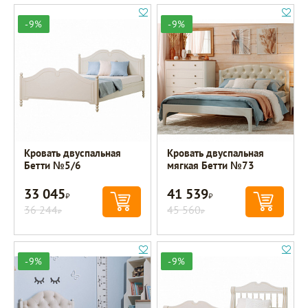
-9%
-9%
Кровать двуспальная
Кровать двуспальная
Бетти №5/6
мягкая Бетти №73
33 045
41 539
Р
Р
36 244
45 560
Р
Р
-9%
-9%