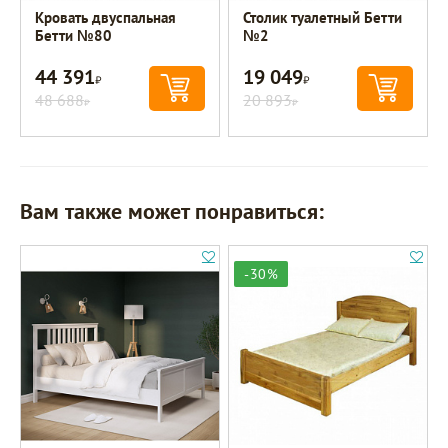
Кровать двуспальная
Столик туалетный Бетти
Бетти №80
№2
44 391
19 049
Р
Р
48 688
20 893
Р
Р
Вам также может понравиться:
-30%