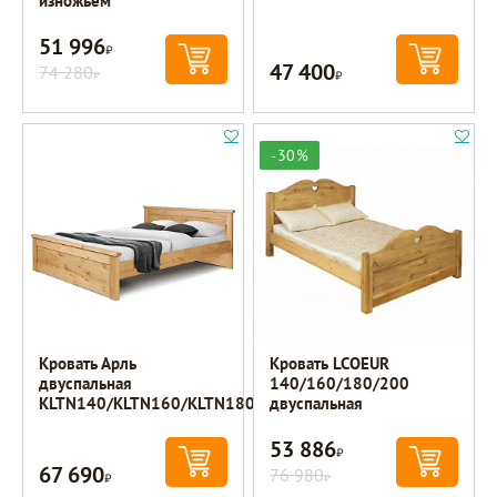
изножьем
51 996
Р
47 400
74 280
Р
Р
-30%
Кровать Арль
Кровать LCOEUR
двуспальная
140/160/180/200
KLTN140/KLTN160/KLTN180
двуспальная
53 886
Р
67 690
Р
76 980
Р