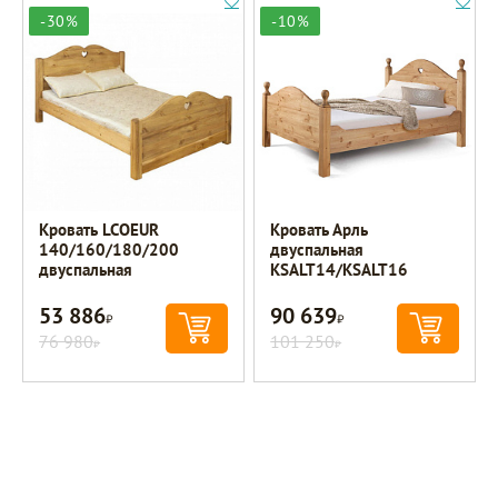
-30%
-10%
Кровать LCOEUR
Кровать Арль
140/160/180/200
двуспальная
двуспальная
KSALT14/KSALT16
53 886
90 639
Р
Р
76 980
101 250
Р
Р