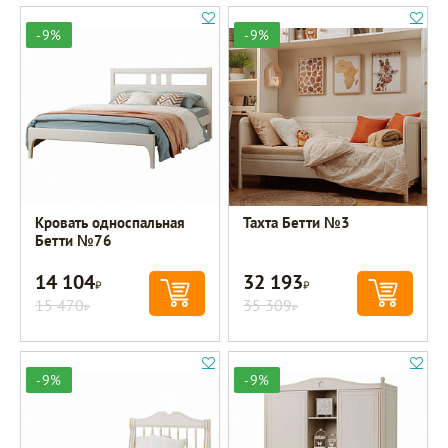
-9%
-9%
Кровать односпальная
Тахта Бетти №3
Бетти №76
14 104
32 193
Р
Р
15 470
35 309
Р
Р
-9%
-9%