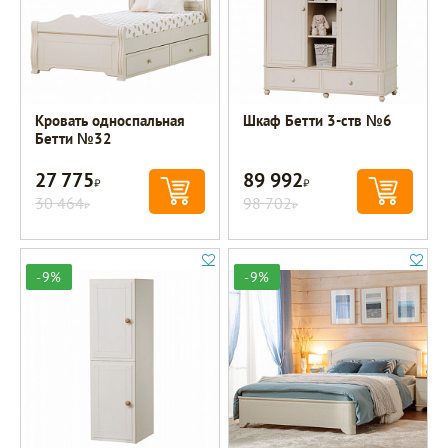
Кровать односпальная
Шкаф Бетти 3-ств №6
Бетти №32
27 775
89 992
Р
Р
30 464
98 702
Р
Р
-9%
-9%