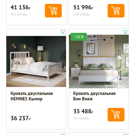
41 136
51 996
Р
Р
45 118
74 280
Р
Р
-38%
Кровать двуспальная
Кровать двуспальная
HEMNES Кымор
Бон Вояж
35 488
Р
36 237
Р
57 240
Р