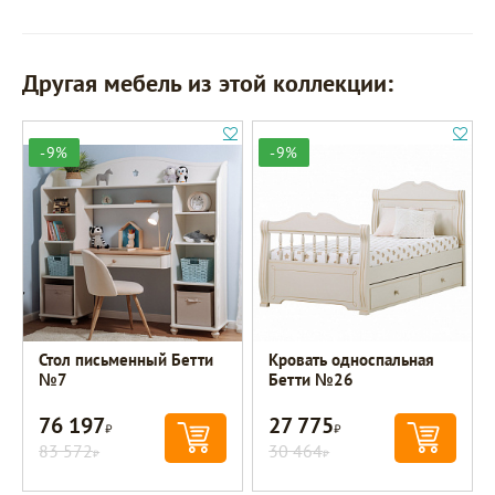
Другая мебель из этой коллекции:
-9%
-9%
Стол письменный Бетти
Кровать односпальная
№7
Бетти №26
76 197
27 775
Р
Р
83 572
30 464
Р
Р