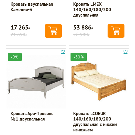
Кровать двуспальная
Кровать LMEX
Камелия-3
140/160/180/200
двуспальная
17 265
53 886
Р
Р
21 690
76 980
Р
Р
-9%
-30%
Кровать Ари-Прованс
Кровать LCOEUR
№1 двуспальная
140/160/180/200
двуспальная с низким
изножьем