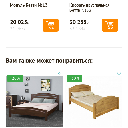
Модуль Бетти №13
Кровать двуспальная
Бетти №53
20 025
30 255
Р
Р
21 964
33 184
Р
Р
Вам также может понравиться:
-20%
-30%