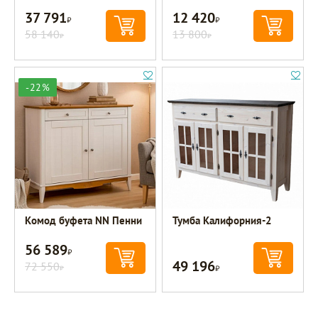
37 791
12 420
Р
Р
58 140
13 800
Р
Р
-22%
Комод буфета NN Пенни
Тумба Калифорния-2
56 589
Р
49 196
72 550
Р
Р