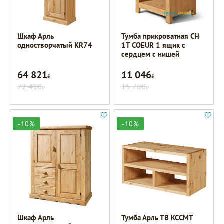
Шкаф Арль
Тумба прикроватная CH
одностворчатый KR74
1T COEUR 1 ящик с
сердцем с нишей
64 821
11 046
Р
Р
72 410
15 780
Р
Р
-10%
-10%
Шкаф Арль
Тумба Арль ТВ KCCMT