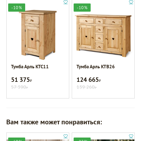
-10%
-10%
Тумба Арль KTC11
Тумба Арль KTB26
51 375
124 665
Р
Р
57 390
139 260
Р
Р
Вам также может понравиться: