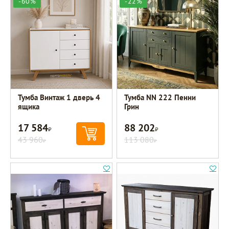
-60%
-22%
Тумба Винтаж 1 дверь 4
Тумба NN 222 Пенни
ящика
Грин
17 584
88 202
Р
Р
43 960
113 080
Р
Р