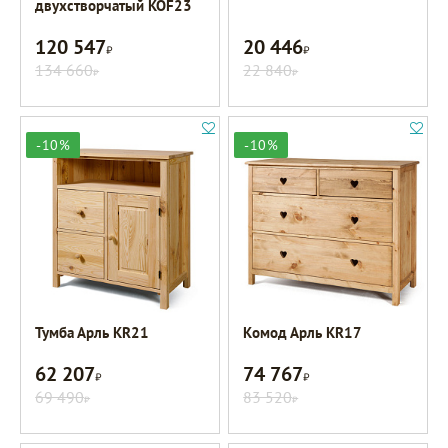
двухстворчатый KOF23
120 547
20 446
Р
Р
134 660
22 840
Р
Р
-10%
-10%
Тумба Арль KR21
Комод Арль KR17
62 207
74 767
Р
Р
69 490
83 520
Р
Р