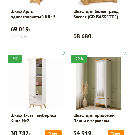
Шкаф Арль
Шкаф для белья Гранд
одностворчатый KR45
Бассет (GD.BASSETTE)
69 019
Р
68 680
77 100
Р
Р
-9%
-22%
Шкаф 1-ств Тимберика
Шкаф для прихожей
Кидс №2
Пенни с зеркалом
30 782
54 919
Р
Р