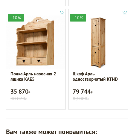
-10%
-10%
Полка Арль навесная 2
Шкаф Арль
ящика KAE5
одностворчатый KTHD
35 870
79 744
Р
Р
40 070
89 080
Р
Р
Вам также может понравиться: