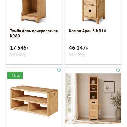
Тумба Арль прикроватная
Комод Арль 3 KR16
KR80
17 545
46 147
Р
Р
19 600
51 550
Р
Р
-10%