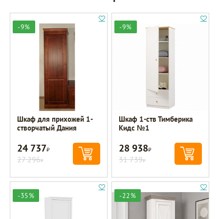
-9%
-9%
Шкаф для прихожей 1-
Шкаф 1-ств Тимберика
створчатый Дания
Кидс №1
24 737
28 938
Р
Р
27 296
31 739
Р
Р
-35%
-22%