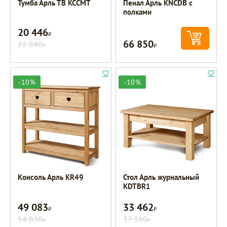
Тумба Арль ТВ KCCMT
Пенал Арль KNCDB с
полками
20 446
Р
66 850
22 840
Р
Р
-10%
-10%
Консоль Арль KR49
Стол Арль журнальный
KDTBR1
49 083
33 462
Р
Р
54 830
37 380
Р
Р