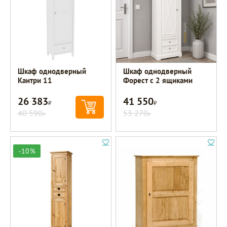
Шкаф однодверный
Шкаф однодверный
Кантри 11
Форест с 2 ящиками
26 383
41 550
Р
Р
40 590
53 270
Р
Р
-10%