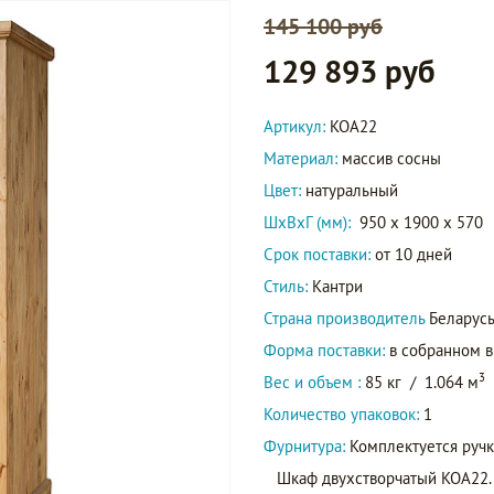
145 100 руб
129 893 руб
Артикул:
KOA22
Материал:
массив сосны
Цвет:
натуральный
ШxВxГ (мм):
950 x 1900 x 570
Срок поставки:
от 10 дней
Стиль:
Кантри
Страна производитель
Беларус
Форма поставки:
в собранном 
3
Вес и объем :
85 кг
/
1.064 м
Количество упаковок:
1
Фурнитура:
Комплектуется ручк
Шкаф двухстворчатый KOA22. З