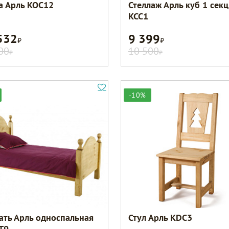
а Арль KOC12
Стеллаж Арль куб 1 сек
KCC1
532
9 399
Р
Р
00
10 500
Р
Р
-10%
ать Арль односпальная
Стул Арль KDC3
T9