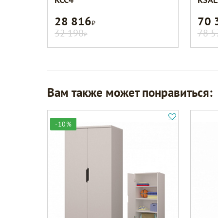
28 816
70 
Р
32 190
78 5
Р
Вам также может понравиться:
-10%