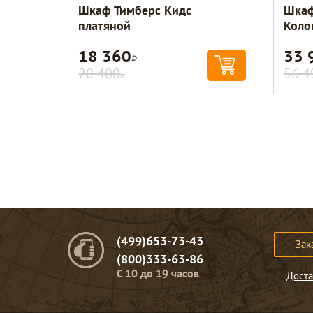
Шкаф Тимберс Кидс
Шкаф
платяной
Коло
18 360
33 
Р
20 400
56 4
Р
(499)653-73-43
Зак
(800)333-63-86
C 10 до 19 часов
Доста