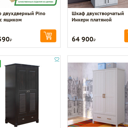
 двухдверный Pino
Шкаф двухстворчатый
 с ящиком
Инкери платяной
590
64 900
Р
Р