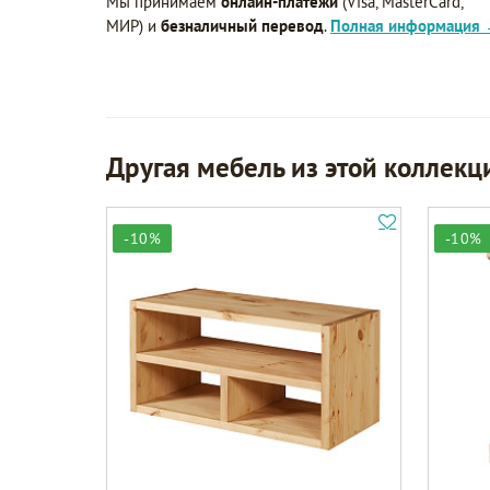
Мы принимаем
онлайн-платежи
(Visa, MasterCard,
МИР) и
безналичный перевод
.
Полная информация
Другая мебель из этой коллекц
-10%
-10%