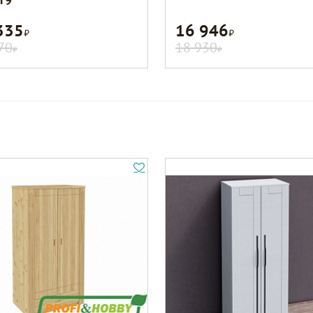
335
16 946
Р
Р
70
18 930
Р
Р