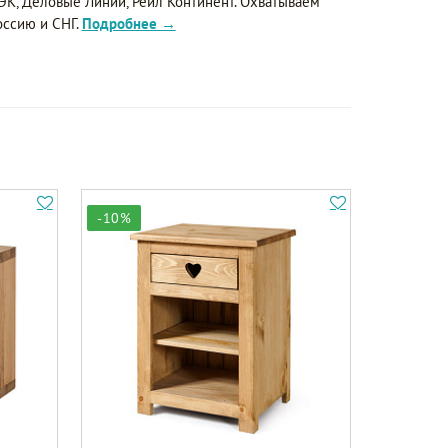
ЭК, Деловые Линии, Рейл Континент. Охватываем
оссию и СНГ.
Подробнее →
-10%