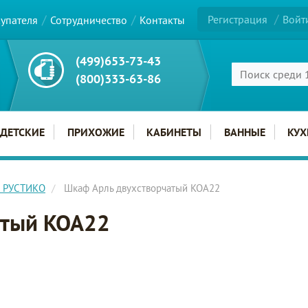
Регистрация
Войт
купателя
Сотрудничество
Контакты
(499)653-73-43
(800)333-63-86
ДЕТСКИЕ
ПРИХОЖИЕ
КАБИНЕТЫ
ВАННЫЕ
КУХ
С РУСТИКО
Шкаф Арль двухстворчатый KOA22
атый KOA22