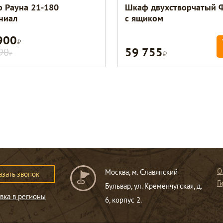
 Рауна 21-180
Шкаф двухстворчатый 
ниал
с ящиком
900
Р
59 755
Р
90
Р
О
Москва, м. Славянский
азать звонок
Г
Бульвар, ул. Кременчугская, д.
вка в регионы
6, корпус 2.