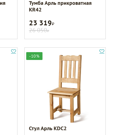
ция
Тумба Арль прикроватная
KR42
23 319
Р
26 050
Р
-10%
Стул Арль KDC2