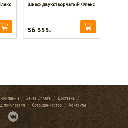
Флекс
Шкаф двухстворчатый Флекс
56 355
Р
 компании
Заказ Оплата
Доставка
ид покупателя
Сотрудничество
Контакты
Перейти в нашу группу Вконтакте