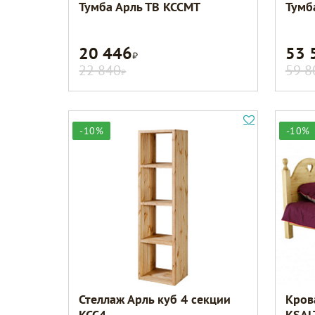
Тумба Арль ТВ KCCMT
Тумб
20 446
53 
Р
22 840
59 8
Р
-10%
-10%
Стеллаж Арль куб 4 секции
Кров
KCC4
KSAL