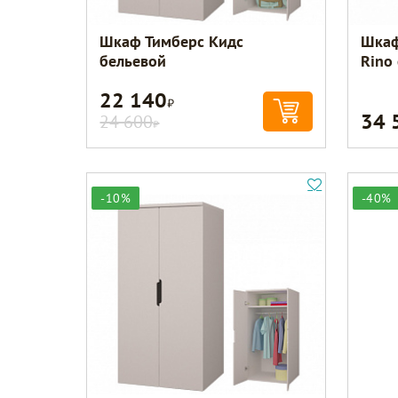
Шкаф Тимберс Кидс
Шкаф
бельевой
Rino
22 140
Р
34 
24 600
Р
-10%
-40%