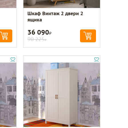
Шкаф Винтаж 2 двери 2
ящика
36 090
Р
90 225
Р