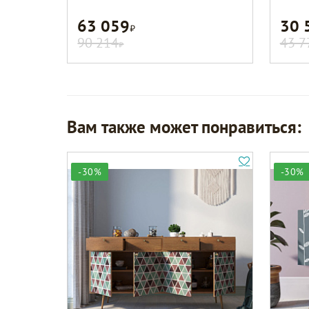
63 059
30 
Р
90 214
43 7
Р
Вам также может понравиться:
-30%
-30%