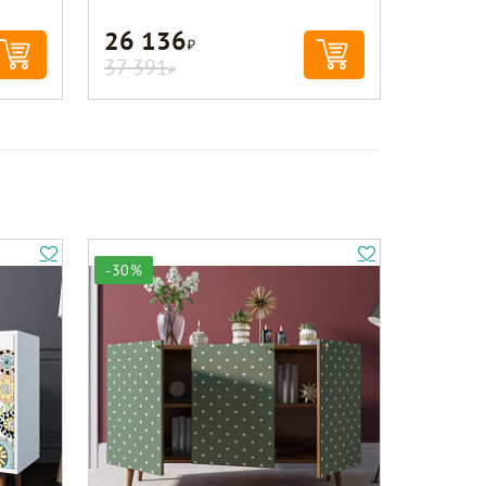
26 136
Р
37 391
Р
-30%