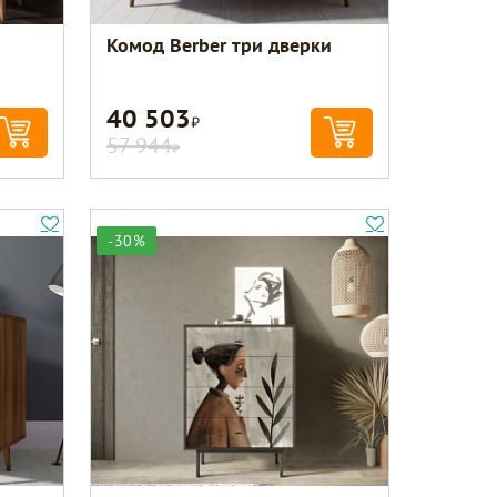
Комод Berber три дверки
40 503
Р
57 944
Р
-30%