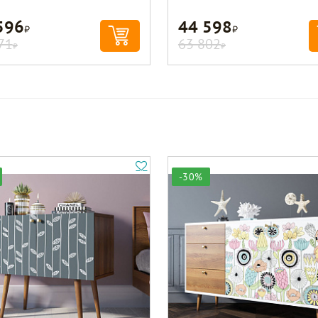
596
44 598
Р
Р
71
63 802
Р
Р
-30%