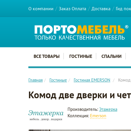
О компании
Заказ Оплата
Доставка
Гид по
Главное меню сайта
ВСЕ ТОВАРЫ
ГОСТИНЫЕ
СПАЛЬНИ
Главная
Гостиные
Гостиная EMERSON
Комод 
Комод две дверки и че
Производитель:
Этажерка
Коллекция:
Emerson