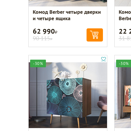
Комод Berber четыре дверки
Комо
и четыре ящика
Berb
62 990
22 
Р
90 115
31 8
Р
-30%
-30%