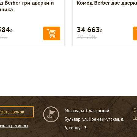
д Berber три дверки и
Комод Berber две дверк
ящика
584
34 663
Р
Р
75
49 590
Р
Р
О
Москва, м. Славянский
азать звонок
Г
Бульвар, ул. Кременчугская, д.
вка в регионы
6, корпус 2.