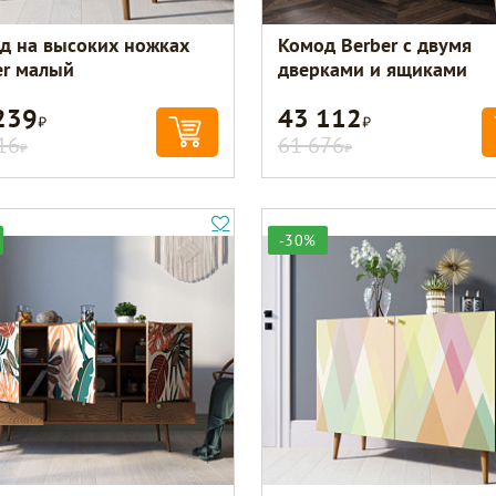
д на высоких ножках
Комод Berber с двумя
er малый
дверками и ящиками
239
43 112
Р
Р
16
61 676
Р
Р
-30%