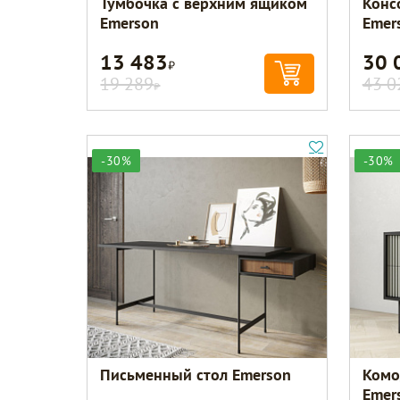
Тумбочка с верхним ящиком
Конс
Emerson
Emer
13 483
30 
Р
19 289
43 0
Р
-30%
-30%
Письменный стол Emerson
Комо
Emer