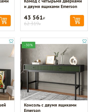
ками
Комод с четырьмя дверками
и двумя ящиками Emerson
43 561
Р
62 319
Р
-30%
шей
Консоль с двумя ящиками
Emerson