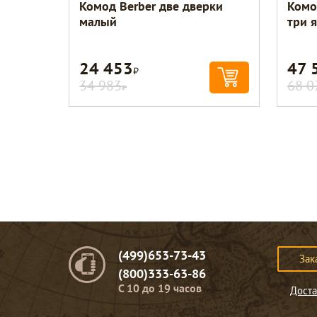
Комод Berber две дверки
Комо
малый
три 
24 453
47 
Р
34 983
68 0
Р
(499)653-73-43
Зак
(800)333-63-86
C 10 до 19 часов
Доста