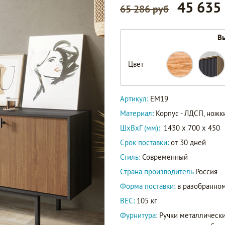
45 635
65 286 руб
EM19
Вы
EM19/7024/L
Цвет
EM19/gray/L
EM19/green/L
Артикул
EM19/milky/L
Артикул:
EM19
EM19/Print_01
Материал:
Корпус - ЛДСП, ножки
ШxВxГ (мм):
1430 x 700 x 450
EM19/red/L
Срок поставки:
от 30 дней
Стиль:
Современный
Страна производитель
Россия
Форма поставки:
в разобранном
ВЕС:
105 кг
Фурнитура:
Ручки металлически