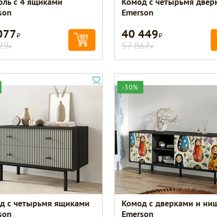
оль с 4 ящиками
Комод с четырьмя двер
son
Emerson
077
40 449
Р
Р
29
57 867
Р
Р
-30%
д с четырьмя ящиками
Комод с дверками и ни
son
Emerson