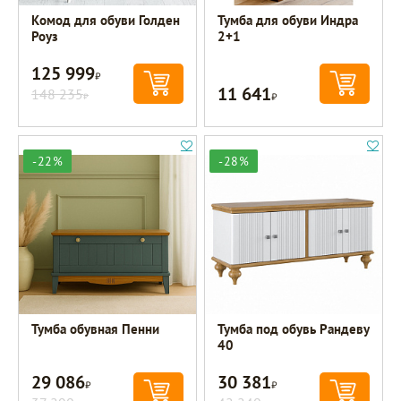
Комод для обуви Голден
Тумба для обуви Индра
Роуз
2+1
125 999
Р
11 641
148 235
Р
Р
-22%
-28%
Тумба обувная Пенни
Тумба под обувь Рандеву
40
29 086
30 381
Р
Р