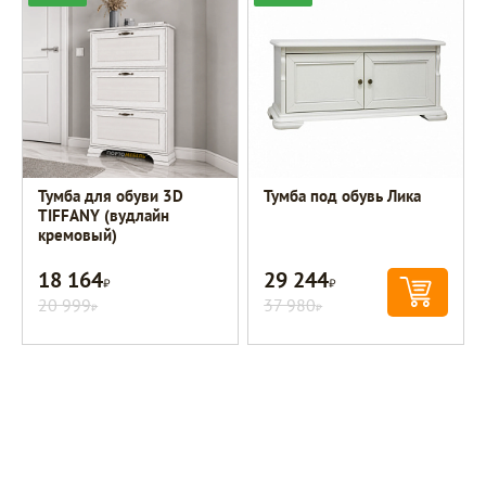
Тумба для обуви 3D
Тумба под обувь Лика
TIFFANY (вудлайн
кремовый)
18 164
29 244
Р
Р
20 999
37 980
Р
Р