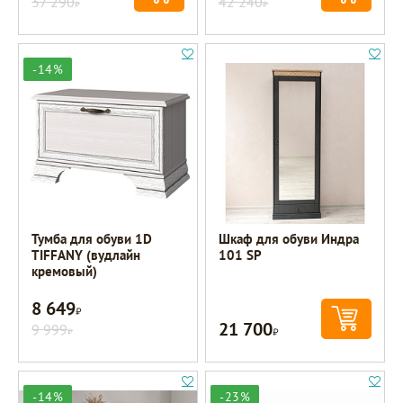
37 290
42 240
Р
Р
-14%
Тумба для обуви 1D
Шкаф для обуви Индра
TIFFANY (вудлайн
101 SP
кремовый)
8 649
Р
21 700
9 999
Р
Р
-14%
-23%