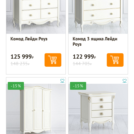
Комод Лейди Роуз
Комод 3 ящика Лейди
Роуз
125 999
122 999
Р
Р
148 235
144 705
Р
Р
-15%
-15%