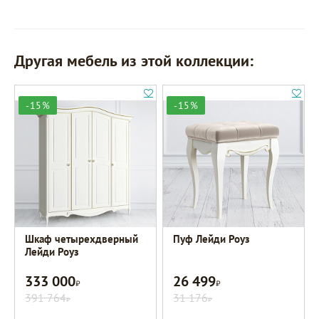
Другая мебель из этой коллекции:
-15%
-15%
Шкаф четырехдверный
Пуф Лейди Роуз
Лейди Роуз
333 000
26 499
Р
Р
391 764
31 176
Р
Р