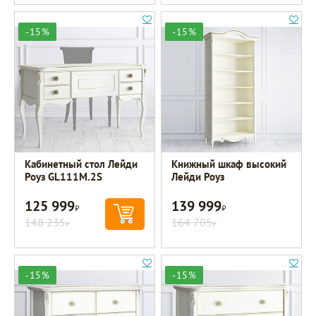
-15%
-15%
Кабинетный стол Лейди
Книжный шкаф высокий
Роуз GL111M.2S
Лейди Роуз
125 999
139 999
Р
Р
148 235
164 705
Р
Р
-15%
-15%