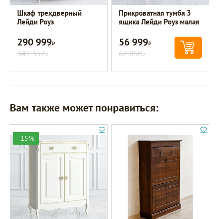
Шкаф трехдверный
Прикроватная тумба 3
Лейди Роуз
ящика Лейди Роуз малая
290 999
56 999
Р
Р
342 352
67 058
Р
Р
Вам также может понравиться:
-15%