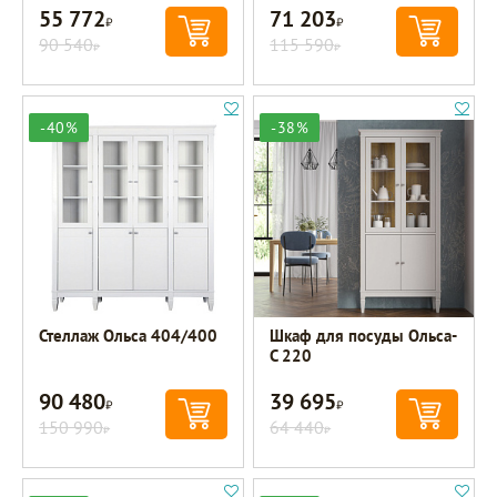
55 772
71 203
Р
Р
90 540
115 590
Р
Р
-40%
-38%
Стеллаж Ольса 404/400
Шкаф для посуды Ольса-
С 220
90 480
39 695
Р
Р
150 990
64 440
Р
Р