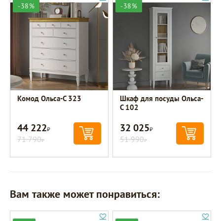
-38%
-38%
Комод Ольса-С 323
Шкаф для посуды Ольса-
С 102
44 222
32 025
Р
Р
71 790
51 990
Р
Р
Вам также может понравиться: