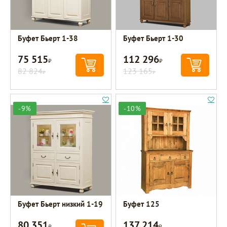
Буфет Бьерт 1-38
Буфет Бьерт 1-30
75 515
112 296
Р
Р
82 824
123 165
Р
Р
-9%
-10%
Буфет Бьерт низкий 1-19
Буфет 125
80 351
137 214
Р
Р