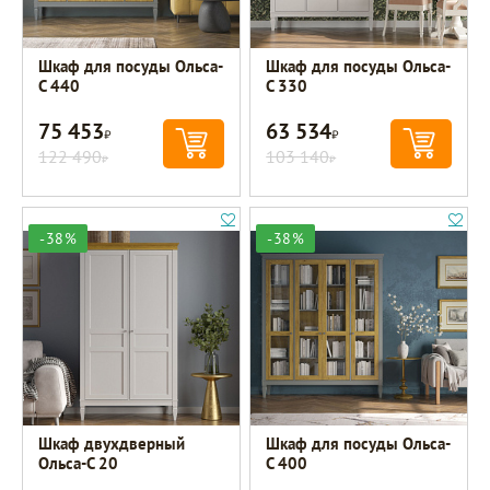
Шкаф для посуды Ольса-
Шкаф для посуды Ольса-
С 440
С 330
75 453
63 534
Р
Р
122 490
103 140
Р
Р
-38%
-38%
Шкаф двухдверный
Шкаф для посуды Ольса-
Ольса-С 20
С 400