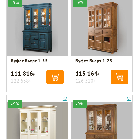
-9%
-9%
Буфет Бьерт 1-55
Буфет Бьерт 1-23
111 816
115 164
Р
Р
122 638
126 310
Р
Р
-9%
-9%