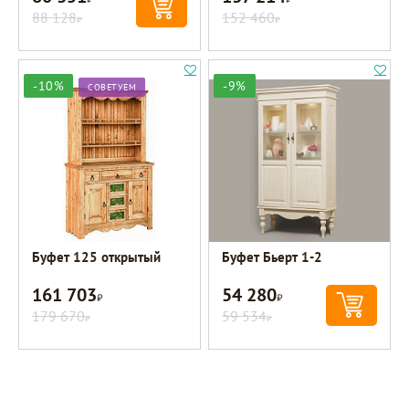
88 128
152 460
Р
Р
-10%
-9%
СОВЕТУЕМ
Буфет 125 открытый
Буфет Бьерт 1-2
161 703
54 280
Р
Р
179 670
59 534
Р
Р