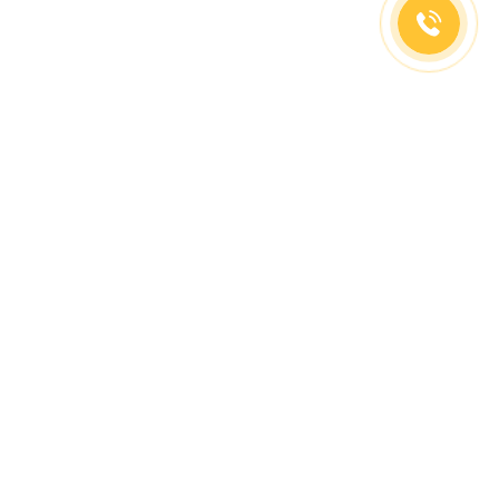
(499)653-73-43
(800)333-63-86
C 10 до 19 часов
Заказать звонок
Доставка в регионы
Москва, м. Славянский Бульвар, ул. Кременчугская,
д. 6, корпус 2.
О компании
Заказ Оплата
Доставка
Гид покупателя
Сотрудничество
Контакты