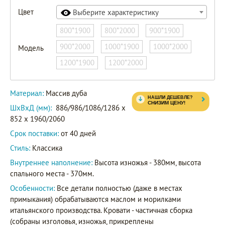
Цвет
Выберите характеристику
800*1900
800*2000
900*1900
900*2000
1000*1900
1000*2000
Модель
1200*1900
1200*2000
Материал:
Массив дуба
ШxВxД (мм):
886/986/1086/1286 x
852 x 1960/2060
Срок поставки:
от 40 дней
Стиль:
Классика
Внутреннее наполнение:
Высота изножья - 380мм, высота
спального места - 370мм.
Особенности:
Все детали полностью (даже в местах
примыкания) обрабатываются маслом и морилками
итальянского производства. Кровати - частичная сборка
(собраны изголовья, изножья, прикреплены