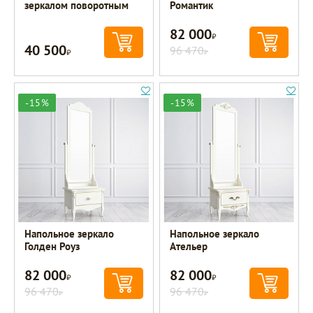
зеркалом поворотным
Романтик
82 000
Р
40 500
Р
96 470
Р
-15%
-15%
Напольное зеркало
Напольное зеркало
Голден Роуз
Ательер
82 000
82 000
Р
Р
96 470
96 470
Р
Р