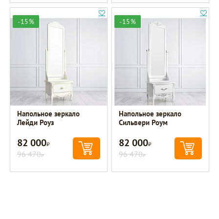
-15%
-15%
Напольное зеркало
Напольное зеркало
Лейди Роуз
Сильвери Роум
82 000
82 000
Р
Р
96 470
96 470
Р
Р