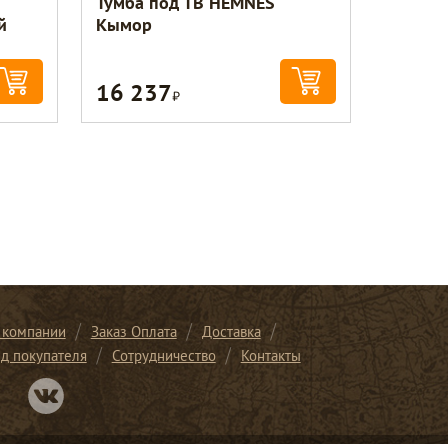
Тумба под ТВ HEMNES
й
Кымор
16 237
Р
 компании
Заказ Оплата
Доставка
ид покупателя
Сотрудничество
Контакты
Перейти в нашу группу Вконтакте