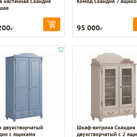
а настенная Скандия
Комод Скандия 7 ящико
шая
200
95 000
Р
Р
 двухстворчатый
Шкаф-витрина Скандия
дия с ящиками
двухстворчатый с 2 ящ