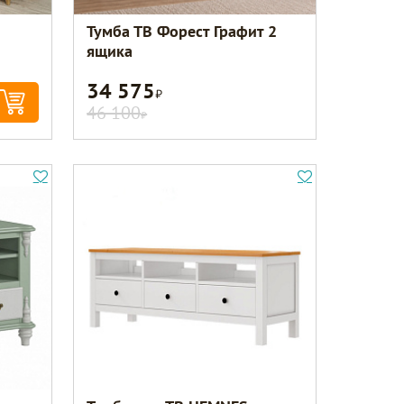
Тумба ТВ Форест Графит 2
ящика
34 575
Р
46 100
Р