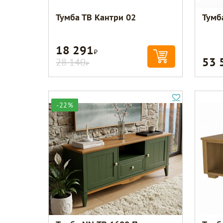
Тумба ТВ Кантри 02
Тумб
18 291
Р
53 
28 140
Р
-22%