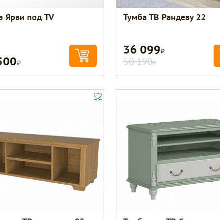
а Ярви под TV
Тумба ТВ Рандеву 22
36 099
Р
500
Р
50 190
Р