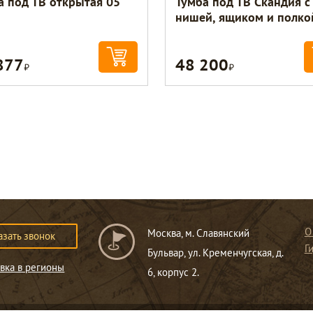
а под ТВ открытая 05
Тумба под ТВ Скандия с
нишей, ящиком и полко
877
48 200
Р
Р
О
Москва, м. Славянский
азать звонок
Г
Бульвар, ул. Кременчугская, д.
вка в регионы
6, корпус 2.