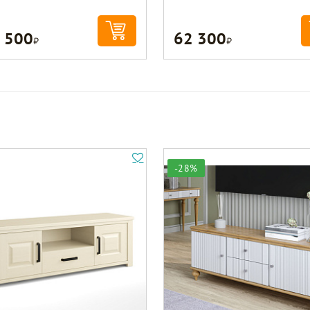
 500
62 300
Р
Р
-28%