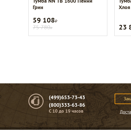
Тумба NN ТВ 1600 Пенни
Тумб
Грин
Хлоя
59 108
Р
23 
75 780
Р
(499)653-73-43
Зак
(800)333-63-86
C 10 до 19 часов
Доста