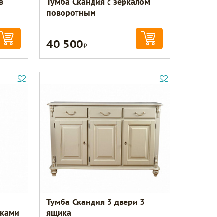
в
Тумба Скандия с зеркалом
поворотным
40 500
Р
Тумба Скандия 3 двери 3
иками
ящика