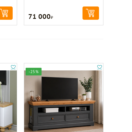
71 000
Р
-25%