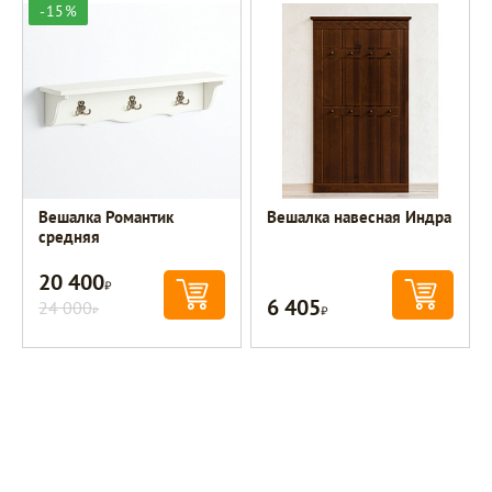
-15%
Вешалка Романтик
Вешалка навесная Индра
средняя
20 400
Р
6 405
24 000
Р
Р