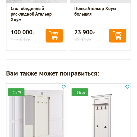
Стол обеденный
Полка Ательер Хоум
раскладной Ательер
большая
Хоум
100 000
23 900
Р
Р
117 647
28 117
Р
Р
Вам также может понравиться:
-15%
-16%