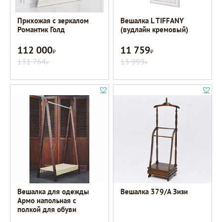
Прихожая с зеркалом
Вешалка L TIFFANY
Романтик Голд
(вудлайн кремовый)
112 000
11 759
Р
Р
131 764
13 999
Р
Р
Вешалка для одежды
Вешалка 379/А Зизи
Армо напольная с
полкой для обуви