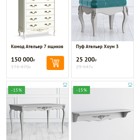
Комод Ательер 7 ящиков
Пуф Ательер Хоум 3
150 000
25 200
Р
Р
176 470
29 647
Р
Р
-15%
-15%