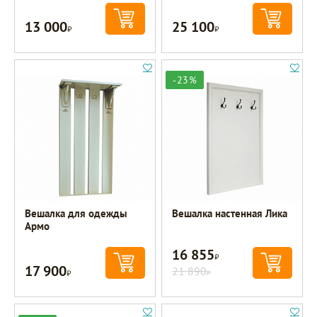
13 000
25 100
Р
Р
-23%
Вешалка для одежды
Вешалка настенная Лика
Армо
16 855
Р
17 900
Р
21 890
Р