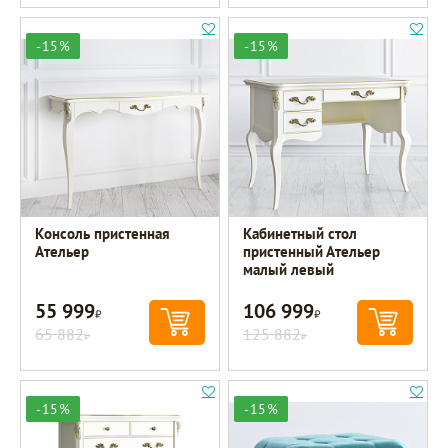
-15%
-15%
Консоль пристенная
Кабинетный стол
Ательер
пристенный Ательер
малый левый
55 999
106 999
Р
Р
65 882
125 882
Р
Р
-15%
-15%