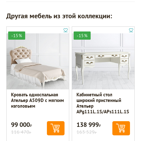
Другая мебель из этой коллекции:
-15%
-15%
Кровать односпальная
Кабинетный стол
Ательер A509D с мягким
широкий пристенный
изголовьем
Ательер
APg111L.1S/APs111L.1S
99 000
138 999
Р
Р
116 470
163 529
Р
Р