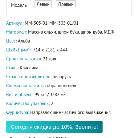
ММ-305-
Левый
Правый
Модель
01
Артикул
ММ-305-
Артикул:
ММ-305-01, ММ-305-01/01
01/01
Материал:
Массив ольхи, шпон бука, шпон дуба, МДФ
Цвет:
Альба
ШxВxГ (мм):
714 x 2181 x 444
Срок поставки:
от 21 дня
Стиль:
Классика
Страна производитель
Беларусь
Форма поставки:
в собранном виде
3
Вес и объем :
99 кг
/
0.82 м
Количество упаковок:
2
Фурнитура:
Направляющие частичного выдвижения.
Сегодня скидка до 10%. Звоните!