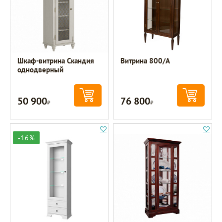
Шкаф-витрина Скандия
Витрина 800/А
однодверный
50 900
76 800
Р
Р
-16%