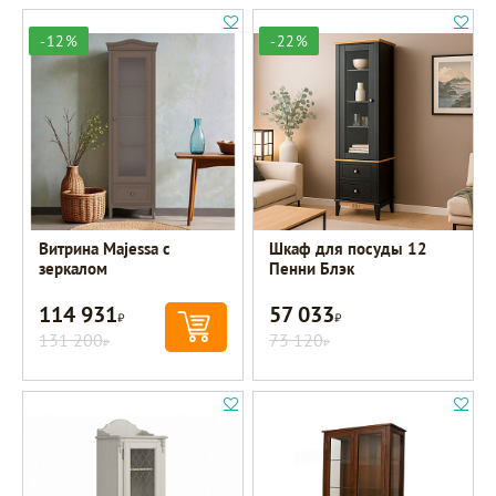
-12%
-22%
Витрина Majessa с
Шкаф для посуды 12
зеркалом
Пенни Блэк
114 931
57 033
Р
Р
131 200
73 120
Р
Р