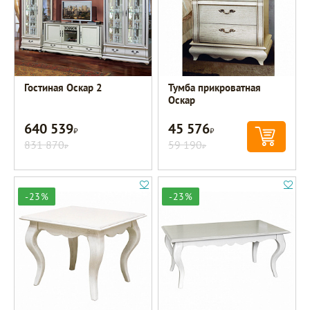
Гостиная Оскар 2
Тумба прикроватная
Оскар
640 539
45 576
Р
Р
831 870
59 190
Р
Р
-23%
-23%