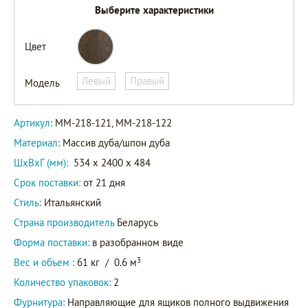
Выберите характеристики
Цвет
ММ-218-
Левый
Правый
Модель
121
Артикул
ММ-218-
Артикул:
ММ-218-121, ММ-218-122
122
Материал:
Массив дуба/шпон дуба
ШxВxГ (мм):
534 x 2400 x 484
Срок поставки:
от 21 дня
Стиль:
Итальянский
Страна производитель
Беларусь
Форма поставки:
в разобранном виде
3
Вес и объем :
61 кг
/
0.6 м
Количество упаковок:
2
Фурнитура:
Направляющие для ящиков полного выдвижения