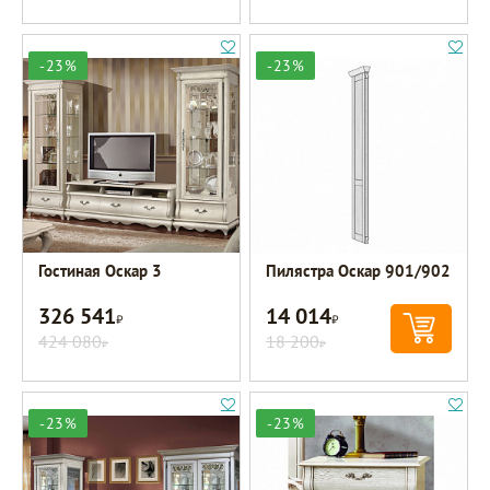
-23%
-23%
Гостиная Оскар 3
Пилястра Оскар 901/902
326 541
14 014
Р
Р
424 080
18 200
Р
Р
-23%
-23%