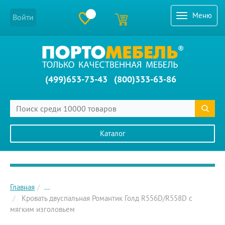
Меню
Войти
(499)653-73-43
(800)333-63-86
Каталог
Главное меню сайта
Главная
...
Кровать двуспальная Романтик Голд R556D/R558D с
мягким изголовьем