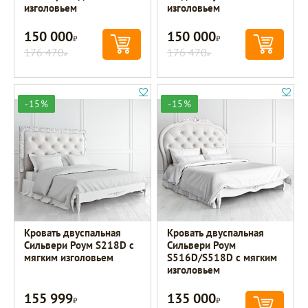
изголовьем
изголовьем
150 000
150 000
Р
Р
176 470
176 470
Р
Р
-15%
-15%
Кровать двуспальная
Кровать двуспальная
Сильвери Роум S218D с
Сильвери Роум
мягким изголовьем
S516D/S518D с мягким
изголовьем
155 999
135 000
Р
Р