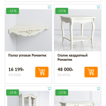
-15%
-15%
Полка угловая Романтик
Столик квадратный
Романтик
16 199
48 000
Р
Р
19 058
56 470
Р
Р
-15%
-15%