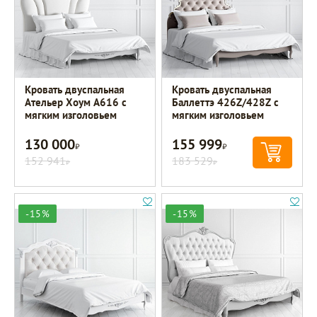
Кровать двуспальная
Кровать двуспальная
Ательер Хоум A616 с
Баллеттэ 426Z/428Z с
мягким изголовьем
мягким изголовьем
130 000
155 999
Р
Р
152 941
183 529
Р
Р
-15%
-15%