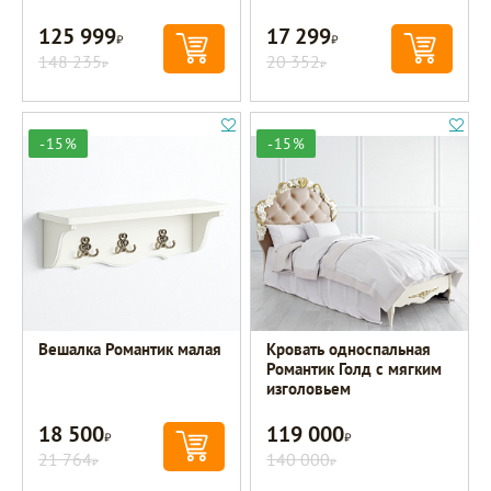
125 999
17 299
Р
Р
148 235
20 352
Р
Р
-15%
-15%
Вешалка Романтик малая
Кровать односпальная
Романтик Голд с мягким
изголовьем
18 500
119 000
Р
Р
21 764
140 000
Р
Р