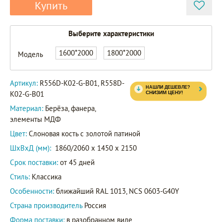
Купить
Выберите характеристики
R556D-
K02-G-
1600*2000
1800*2000
Модель
B01
Артикул
R558D-
Артикул:
R556D-K02-G-B01, R558D-
K02-G-
K02-G-B01
B01
Материал:
Берёза, фанера,
элементы МДФ
Цвет:
Слоновая кость с золотой патиной
ШxВxД (мм):
1860/2060 x 1450 x 2150
Срок поставки:
от 45 дней
Стиль:
Классика
Особенности:
ближайший RAL 1013, NCS 0603-G40Y
Страна производитель
Россия
Форма поставки:
в разобранном виде