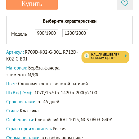
Купить
Выберите характеристики
R709D-
K02-G-
900*1900
1200*2000
Модель
B01
Артикул
R712D-
Артикул:
R709D-K02-G-B01, R712D-
K02-G-
K02-G-B01
B01
Материал:
Берёза, фанера,
элементы МДФ
Цвет:
Слоновая кость с золотой патиной
ШxВxД (мм):
1070/1370 x 1420 x 2000/2100
Срок поставки:
от 45 дней
Стиль:
Классика
Особенности:
ближайший RAL 1013, NCS 0603-G40Y
Страна производитель
Россия
Форма поставки:
в разобранном виде