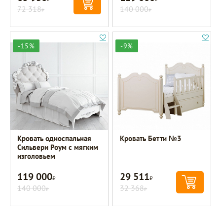
72 318
140 000
Р
Р
-15%
-9%
Кровать односпальная
Кровать Бетти №3
Сильвери Роум с мягким
изголовьем
119 000
29 511
Р
Р
140 000
32 368
Р
Р