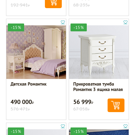
192 941
68 235
Р
Р
-15%
-15%
Детская Романтик
Прикроватная тумба
Романтик 3 ящика малая
490 000
56 999
Р
Р
576 471
67 058
Р
Р
-15%
-15%