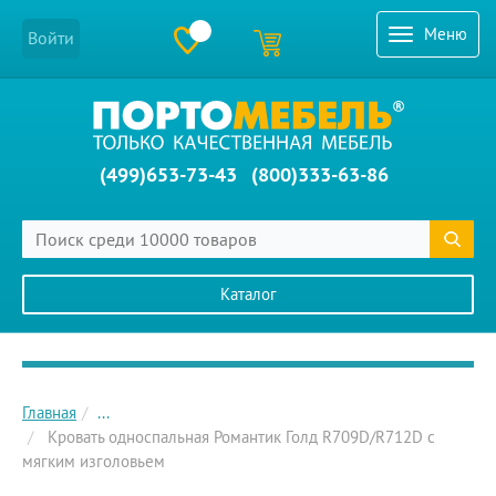
Меню
Войти
(499)653-73-43
(800)333-63-86
Каталог
Главное меню сайта
Главная
...
Кровать односпальная Романтик Голд R709D/R712D с
мягким изголовьем