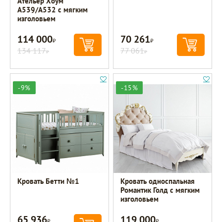
Ательер Хоум
A539/A532 с мягким
изголовьем
114 000
70 261
Р
Р
134 117
77 061
Р
Р
-9%
-15%
Кровать Бетти №1
Кровать односпальная
Романтик Голд с мягким
изголовьем
65 936
119 000
Р
Р