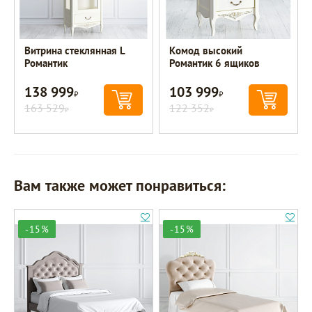
Витрина стеклянная L
Комод высокий
Романтик
Романтик 6 ящиков
138 999
103 999
Р
Р
163 529
122 352
Р
Р
Вам также может понравиться:
-15%
-15%