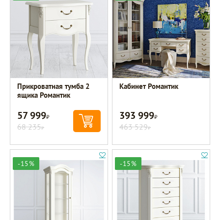
Прикроватная тумба 2
Кабинет Романтик
ящика Романтик
57 999
393 999
Р
Р
68 235
463 529
Р
Р
-15%
-15%