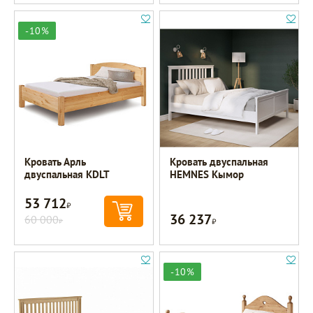
-10%
Кровать Арль
Кровать двуспальная
двуспальная KDLT
HEMNES Кымор
53 712
Р
36 237
60 000
Р
Р
-10%