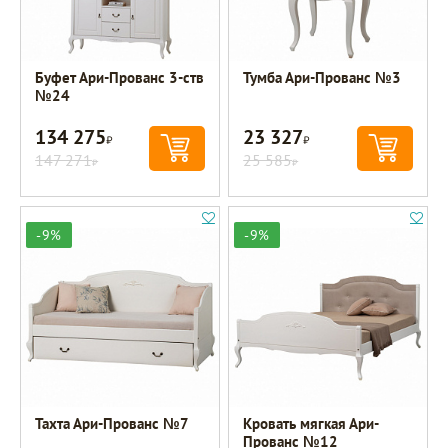
Буфет Ари-Прованс 3-ств
Тумба Ари-Прованс №3
№24
134 275
23 327
Р
Р
147 271
25 585
Р
Р
-9%
-9%
Тахта Ари-Прованс №7
Кровать мягкая Ари-
Прованс №12