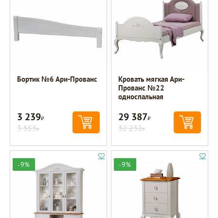
Бортик №6 Ари-Прованс
Кровать мягкая Ари-
Прованс №22
односпальная
3 239
29 387
Р
Р
3 553
32 232
Р
Р
-9%
-9%