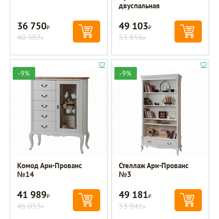
двуспальная
36 750
49 103
Р
Р
40 307
53 856
Р
Р
-9%
-9%
Комод Ари-Прованс
Стеллаж Ари-Прованс
№14
№3
41 989
49 181
Р
Р
46 053
53 941
Р
Р