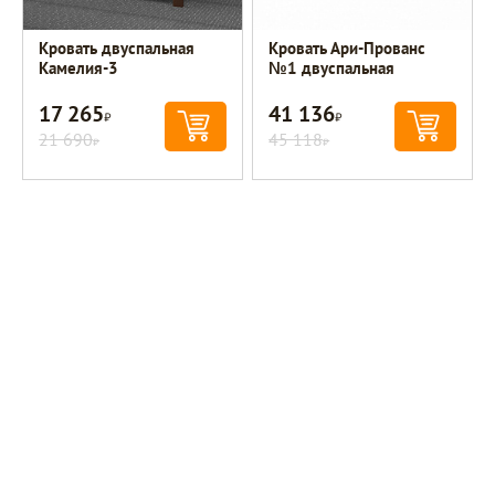
Кровать двуспальная
Кровать Ари-Прованс
Камелия-3
№1 двуспальная
17 265
41 136
Р
Р
21 690
45 118
Р
Р