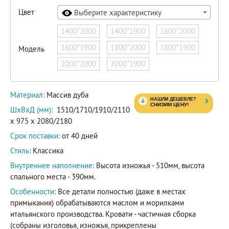
Цвет
Выберите характеристику
1400*2000
1400*1900
1600*2000
1600*1900
1800*2000
1800*1900
Модель
2000*2000
2000*1900
Материал:
Массив дуба
ШxВxД (мм):
1510/1710/1910/2110
x 975 x 2080/2180
Срок поставки:
от 40 дней
Стиль:
Классика
Внутреннее наполнение:
Высота изножья - 510мм, высота
спального места - 390мм.
Особенности:
Все детали полностью (даже в местах
примыкания) обрабатываются маслом и морилками
итальянского производства. Кровати - частичная сборка
(собраны изголовья, изножья, прикреплены