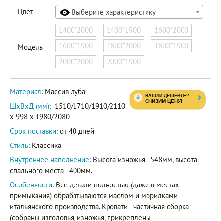
Цвет
Выберите характеристику
1400*2000
1400*1900
1600*2000
1600*1900
1800*2000
1800*1900
Модель
2000*2000
2000*1900
Материал:
Массив дуба
ШxВxД (мм):
1510/1710/1910/2110
x 998 x 1980/2080
Срок поставки:
от 40 дней
Стиль:
Классика
Внутреннее наполнение:
Высота изножья - 548мм, высота
спального места - 400мм.
Особенности:
Все детали полностью (даже в местах
примыкания) обрабатываются маслом и морилками
итальянского производства. Кровати - частичная сборка
(собраны изголовья, изножья, прикреплены