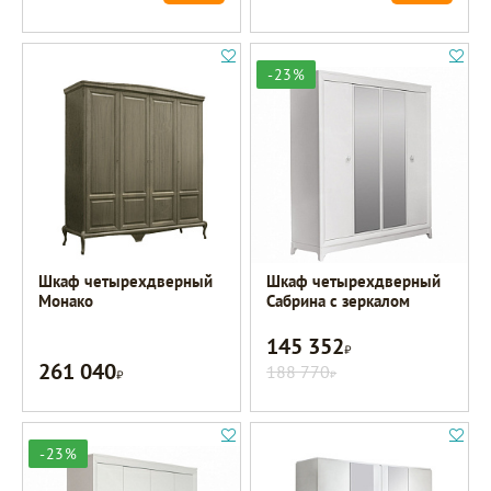
-23%
Шкаф четырехдверный
Шкаф четырехдверный
Монако
Сабрина с зеркалом
145 352
Р
261 040
Р
188 770
Р
-23%