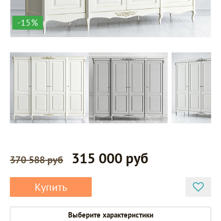
-15%
315 000 руб
370 588 руб
Купить
APg624-
Выберите характеристики