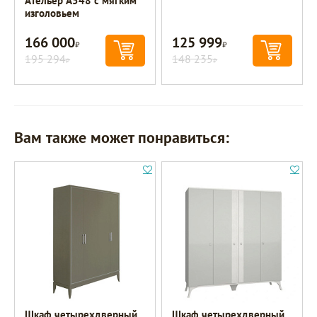
Ательер A548 с мягким
изголовьем
166 000
125 999
Р
Р
195 294
148 235
Р
Р
Вам также может понравиться:
Шкаф четырехдверный
Шкаф четырехдверный