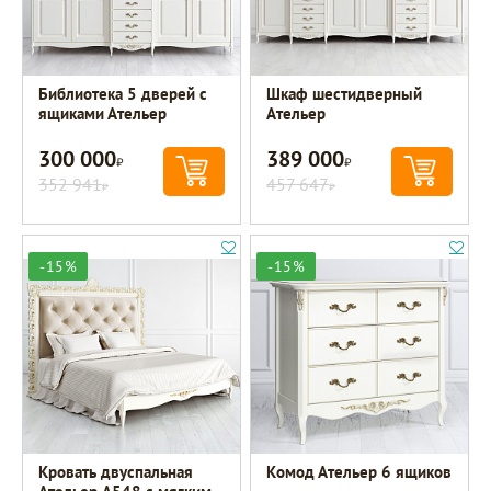
Библиотека 5 дверей с
Шкаф шестидверный
ящиками Ательер
Ательер
300 000
389 000
Р
Р
352 941
457 647
Р
Р
-15%
-15%
Кровать двуспальная
Комод Ательер 6 ящиков