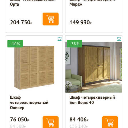
Орта
Мираж
204 750
149 930
Р
Р
-10%
-38%
Шкаф
Шкаф четырехдверный
четырехстворчатый
Бон Вояж 40
Оливер
76 050
84 406
Р
Р
84 500
136 140
Р
Р