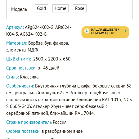
K02-G
Gold
Home
Rose
Модель
APs624-
Артикул
K04-S
Артикул:
APg624-K02-G, APs624-
AG624-
K04-S, AG624-K02-G
K02-G
Материал:
Берёза, бук, фанера,
элементы МДФ
ШxВxГ (мм):
2500 x 2200 x 660
Срок поставки:
от 45 дней
Стиль:
Классика
Особенности:
Внутренняя глубина шкафа: боковые секции 58
см, центральный модуль 62 см. Ательер Голд/Rose - цвет
слоновая кость с золотой патиной, ближайший RAL 1013; NCS
S 0603-G40Y. Ательер Хоум - цвет серо-бежевый с
серебряной патиной, ближайший RAL 7044.
Страна производитель
Россия
Форма поставки:
в разобранном виде