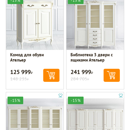
-15%
-15%
Комод для обуви
Библиотека 3 двери с
Ательер
ящиками Ательер
125 999
241 999
Р
Р
148 235
284 705
Р
Р
-15%
-15%