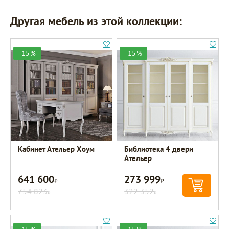
Другая мебель из этой коллекции:
-15%
-15%
Кабинет Ательер Хоум
Библиотека 4 двери
Ательер
641 600
273 999
Р
Р
754 823
322 352
Р
Р