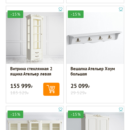
-15%
-15%
Витрина стеклянная 2
Вешалка Ательер Хоум
ящика Ательер левая
большая
155 999
25 099
Р
Р
183 529
29 529
Р
Р
-15%
-15%