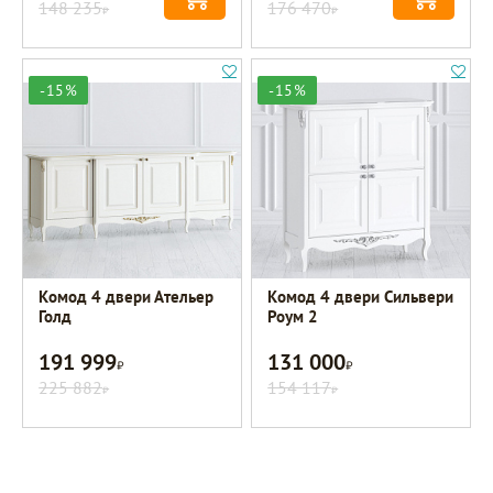
148 235
176 470
Р
Р
-15%
-15%
Комод 4 двери Ательер
Комод 4 двери Сильвери
Голд
Роум 2
191 999
131 000
Р
Р
225 882
154 117
Р
Р