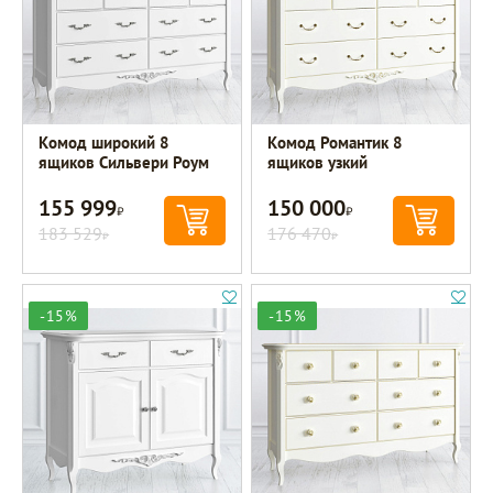
Комод широкий 8
Комод Романтик 8
ящиков Сильвери Роум
ящиков узкий
155 999
150 000
Р
Р
183 529
176 470
Р
Р
-15%
-15%