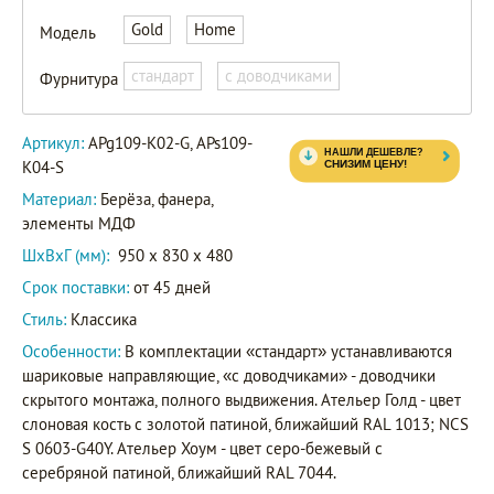
APg109-
Gold
Home
Модель
K02-G
Артикул
APs109-
стандарт
с доводчиками
Фурнитура
K04-S
Артикул:
APg109-K02-G, APs109-
K04-S
Материал:
Берёза, фанера,
элементы МДФ
ШxВxГ (мм):
950 x 830 x 480
Срок поставки:
от 45 дней
Стиль:
Классика
Особенности:
В комплектации «стандарт» устанавливаются
шариковые направляющие, «с доводчиками» - доводчики
скрытого монтажа, полного выдвижения. Ательер Голд - цвет
слоновая кость с золотой патиной, ближайший RAL 1013; NCS
S 0603-G40Y. Ательер Хоум - цвет серо-бежевый с
серебряной патиной, ближайший RAL 7044.