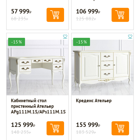
57 999
106 999
Р
Р
68 235
125 882
Р
Р
-15%
-15%
Кабинетный стол
Креденс Ательер
пристенный Ательер
APg111M.1S/APs111M.1S
125 999
155 999
Р
Р
148 235
183 529
Р
Р