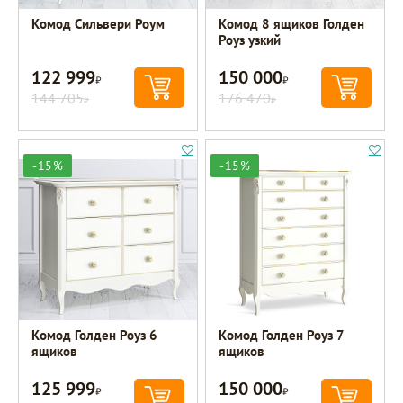
Комод Сильвери Роум
Комод 8 ящиков Голден
Роуз узкий
122 999
150 000
Р
Р
144 705
176 470
Р
Р
-15%
-15%
Комод Голден Роуз 6
Комод Голден Роуз 7
ящиков
ящиков
125 999
150 000
Р
Р