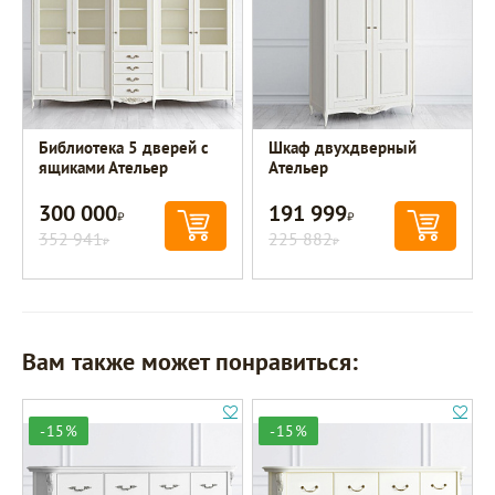
Библиотека 5 дверей с
Шкаф двухдверный
ящиками Ательер
Ательер
300 000
191 999
Р
Р
352 941
225 882
Р
Р
Вам также может понравиться:
-15%
-15%