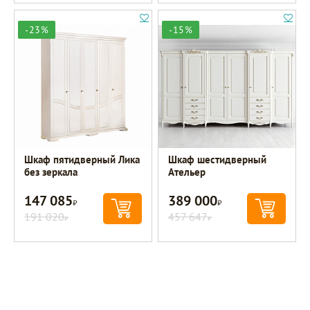
-23%
-15%
Шкаф пятидверный Лика
Шкаф шестидверный
без зеркала
Ательер
147 085
389 000
Р
Р
191 020
457 647
Р
Р