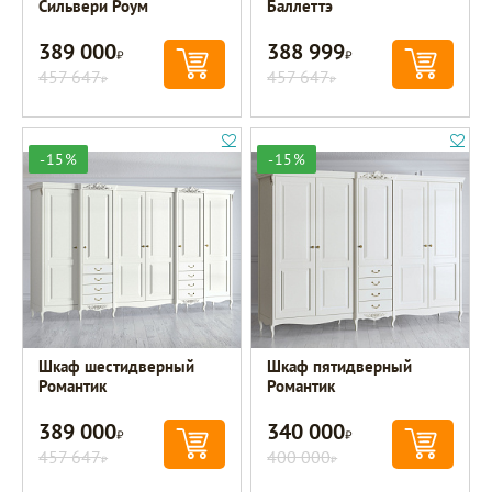
Сильвери Роум
Баллеттэ
389 000
388 999
Р
Р
457 647
457 647
Р
Р
-15%
-15%
Шкаф шестидверный
Шкаф пятидверный
Романтик
Романтик
389 000
340 000
Р
Р
457 647
400 000
Р
Р