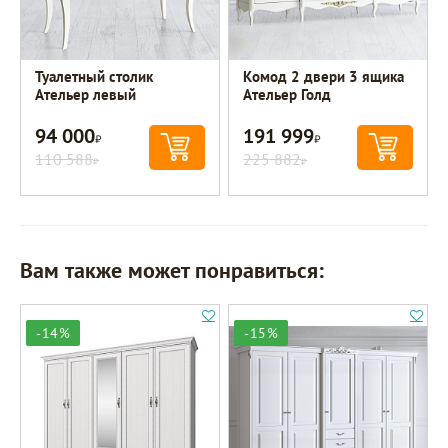
Туалетный столик
Комод 2 двери 3 ящика
Ательер левый
Ательер Голд
94 000
191 999
Р
Р
110 588
225 882
Р
Р
Вам также может понравиться:
-14%
-15%