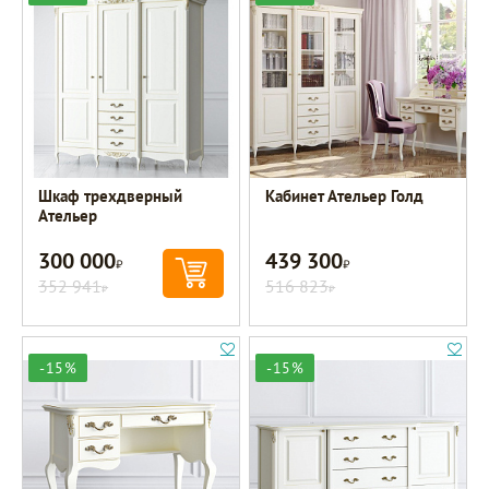
Шкаф трехдверный
Кабинет Ательер Голд
Ательер
300 000
439 300
Р
Р
352 941
516 823
Р
Р
-15%
-15%