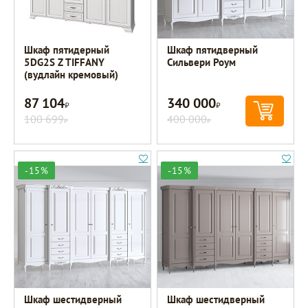
Шкаф пятидерный
Шкаф пятидверный
5DG2S Z TIFFANY
Сильвери Роум
(вудлайн кремовый)
87 104
340 000
Р
Р
100 699
400 000
Р
Р
-15%
-15%
Шкаф шестидверный
Шкаф шестидверный