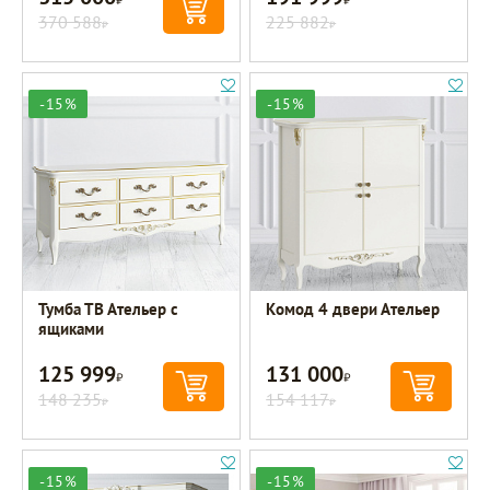
370 588
225 882
Р
Р
-15%
-15%
Тумба ТВ Ательер с
Комод 4 двери Ательер
ящиками
125 999
131 000
Р
Р
148 235
154 117
Р
Р
-15%
-15%