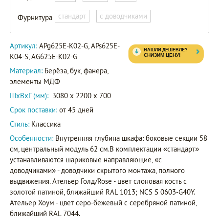
APs625E-
Артикул
K04-S
стандарт
с доводчиками
Фурнитура
AG625E-
K02-G
Артикул:
APg625E-K02-G, APs625E-
K04-S, AG625E-K02-G
Материал:
Берёза, бук, фанера,
элементы МДФ
ШxВxГ (мм):
3080 x 2200 x 700
Срок поставки:
от 45 дней
Стиль:
Классика
Особенности:
Внутренняя глубина шкафа: боковые секции 58
см, центральный модуль 62 см.В комплектации «стандарт»
устанавливаются шариковые направляющие, «с
доводчиками» - доводчики скрытого монтажа, полного
выдвижения. Ательер Голд/Rose - цвет слоновая кость с
золотой патиной, ближайший RAL 1013; NCS S 0603-G40Y.
Ательер Хоум - цвет серо-бежевый с серебряной патиной,
ближайший RAL 7044.