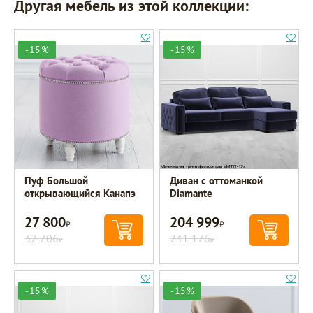
Другая мебель из этой коллекции:
-15%
-15%
Пуф Большой
Диван с оттоманкой
открывающийся Канапэ
Diamante
27 800
204 999
Р
Р
32 706
241 176
Р
Р
-15%
-15%