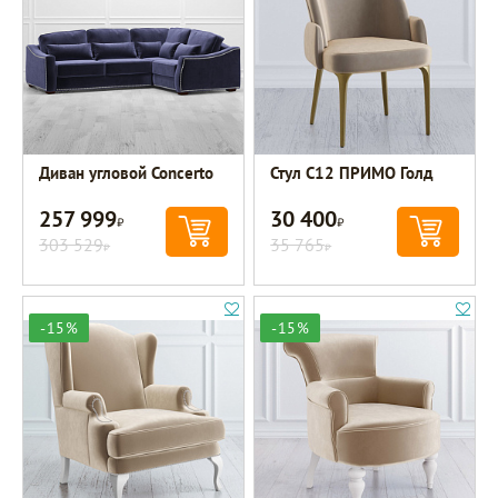
Диван угловой Concerto
Стул C12 ПРИМО Голд
257 999
30 400
Р
Р
303 529
35 765
Р
Р
-15%
-15%