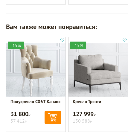
Вам также может понравиться:
-15%
-15%
Полукресло C06T Канапэ
Кресло Трэнти
31 800
127 999
Р
Р
37 412
150 588
Р
Р