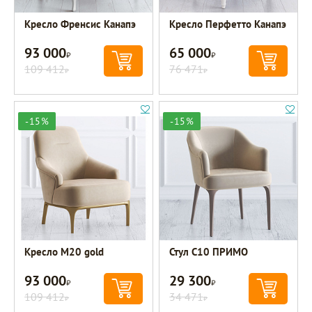
Кресло Френсис Канапэ
Кресло Перфетто Канапэ
93 000
65 000
Р
Р
109 412
76 471
Р
Р
-15%
-15%
Кресло M20 gold
Стул C10 ПРИМО
93 000
29 300
Р
Р
109 412
34 471
Р
Р