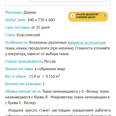
Артикул
B18
Материал:
Дерево
M13-
B-
ШxВxГ (мм):
640 x 730 x 600
B10
Срок поставки:
от 35 дней
M13-
Стиль:
Классический
B-
Особенности:
Возможны различные
варианты исполнения
:
B14
ткани, ножки, гвоздолента (при наличии). Стоимость уточняйте
M13-
у оператора, зависит от выбора ткани.
B-
Страна производитель
Россия
B05
Форма поставки:
в собранном виде
M13-
3
Вес и объем :
11.4 кг
/
0.516 м
B-
B12
Количество упаковок:
1
Обивка мягкой части:
Ткани начинающиеся с 0 - Велюр, ткани
M13
начинающиеся с буквы B - Микровелюр, ткани начинающиеся
с буквы E - Велюр.
Изящное кресло станет настоящим украшением рабочего
кабинета или просторной классической гостиной. Уникальный