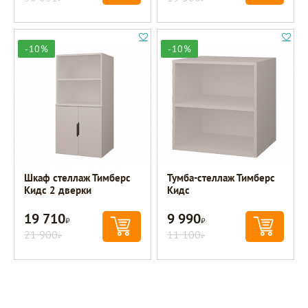
-10%
-10%
Шкаф стеллаж Тимберс
Тумба-стеллаж Тимберс
Кидс 2 дверки
Кидс
19 710
9 990
Р
Р
21 900
11 100
Р
Р