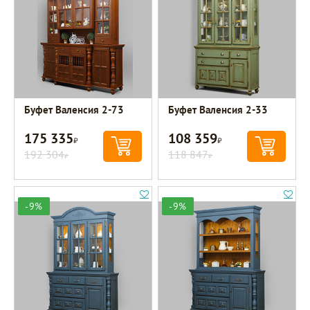
Буфет Валенсия 2-73
Буфет Валенсия 2-33
175 335
108 359
Р
Р
192 304
118 847
Р
Р
-9%
-9%