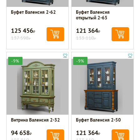
Буфет Валенсия 2-62
Буфет Валенсия
открытый 2-65
125 456
121 364
Р
Р
137 598
133 110
Р
Р
-9%
-9%
Витрина Валенсия 2-32
Буфет Валенсия 2-50
94 658
121 364
Р
Р
103 819
133 110
Р
Р