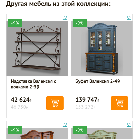
Другая мебель из этой коллекции:
-9%
-9%
Надставка Валенсия с
Буфет Валенсия 2-49
полками 2-39
42 624
139 747
Р
Р
46 750
153 272
Р
Р
-9%
-9%