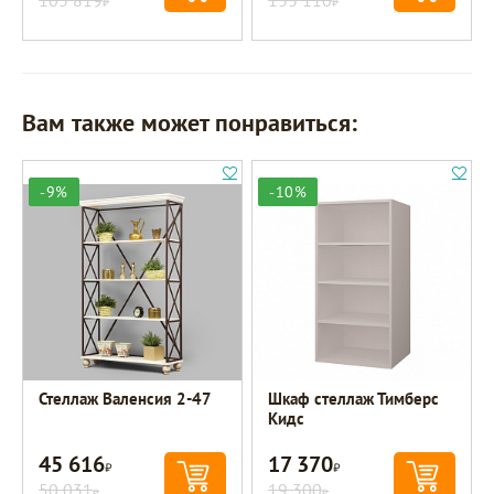
Вам также может понравиться:
-9%
-10%
Стеллаж Валенсия 2-47
Шкаф стеллаж Тимберс
Кидс
45 616
17 370
Р
Р
50 031
19 300
Р
Р