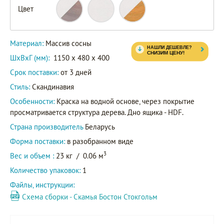
Цвет
Материал:
Массив сосны
ШxВxГ (мм):
1150 x 480 x 400
Срок поставки:
от 3 дней
Стиль:
Скандинавия
Особенности:
Краска на водной основе, через покрытие
просматривается структура дерева. Дно ящика - HDF.
Страна производитель
Беларусь
Форма поставки:
в разобранном виде
3
Вес и объем :
23 кг
/
0.06 м
Количество упаковок:
1
Файлы, инструкции:
Схема сборки - Скамья Бостон Стокгольм