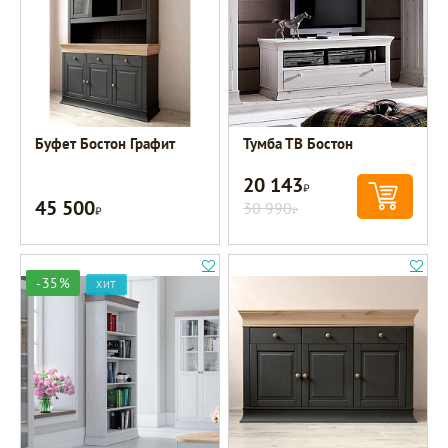
Буфет Бостон Графит
Тумба ТВ Бостон
20 143
Р
45 500
Р
30 990
Р
-35%
ХИТ