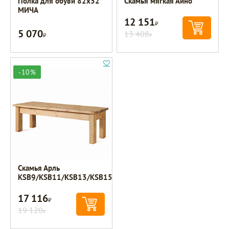
Полка для обуви 82х32
Скамья мягкая Айно
МИЧА
12 151
Р
5 070
Р
13 408
Р
-10%
Скамья Арль
KSB9/KSB11/KSB13/KSB15
17 116
Р
19 120
Р