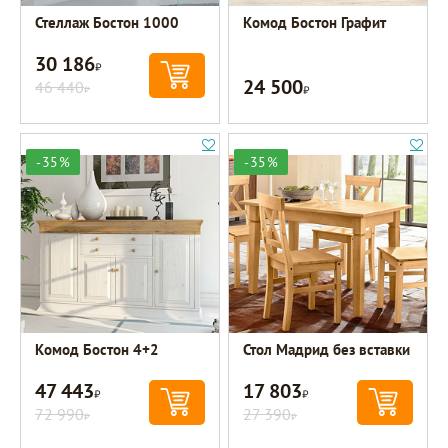
Стеллаж Бостон 1000
Комод Бостон Графит
30 186
Р
24 500
46 440
Р
Р
-35%
-35%
Комод Бостон 4+2
Стол Мадрид без вставки
47 443
17 803
Р
Р
72 990
27 390
Р
Р