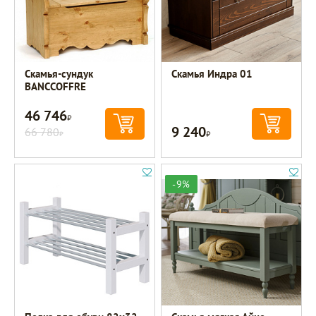
Скамья-сундук
Скамья Индра 01
ВАNCCOFFRE
46 746
Р
9 240
66 780
Р
Р
-9%