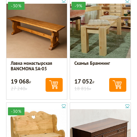
-30%
-9%
Лавка монастырская
Скамья Брамминг
BANCMONA SA-05
19 068
17 052
Р
Р
27 240
18 816
Р
Р
-30%