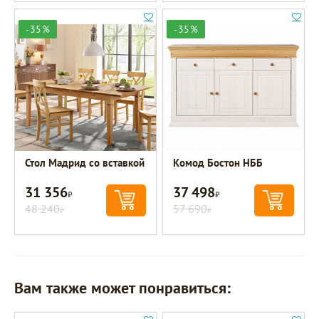
-35%
-35%
Стол Мадрид со вставкой
Комод Бостон НББ
31 356
37 498
Р
Р
48 240
57 690
Р
Р
Вам также может понравиться: