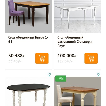
Стол обеденный Бьерт 1-
Стол обеденный
61
раскладной Сильвери
Роум
30 488
100 000
Р
Р
33 439
117 647
Р
Р
-9%