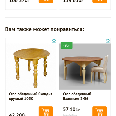
106 370
119 650
Вам также может понравиться:
-9%
Стол обеденный Скандия
Стол обеденный
круглый 1050
Валенсия 2-36
57 101
Р
42 200
Р
62 628
Р