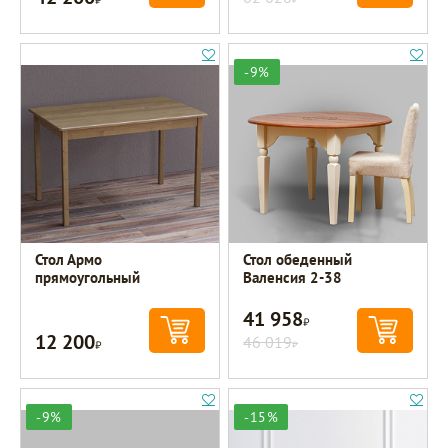
-9%
Стол Армо
Стол обеденный
прямоугольный
Валенсия 2-38
41 958
Р
12 200
Р
46 019
Р
-9%
-15%