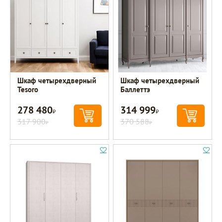
Шкаф четырехдверный
Шкаф четырехдверный
Tesoro
Баллеттэ
278 480
314 999
Р
Р
317 900
370 588
Р
Р