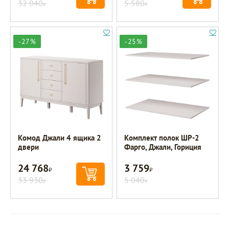
32 040
5 580
Р
Р
-27%
-25%
Комод Джали 4 ящика 2
Комплект полок ШР-2
двери
Фарго, Джали, Гориция
24 768
3 759
Р
Р
33 930
5 040
Р
Р