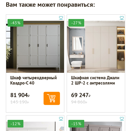
Вам также может понравиться:
-43%
-27%
Шкаф четырехдверный
Шкафная система Джали
Квадро-С 40
2 ШР-2 с антресолями
81 904
69 247
Р
Р
143 190
94 860
Р
Р
-12%
-15%