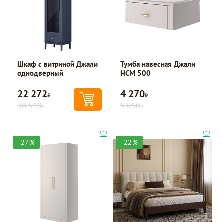
Шкаф с витриной Джали
Тумба навесная Джали
однодверный
НСМ 500
22 272
4 270
Р
Р
30 510
5 850
Р
Р
-27%
-22%