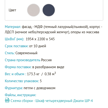
Цвет
Материал:
фасад, - МДФ (темный лазурный/льняной), корпус -
ЛДСП (ночное небо/персидский жемчуг), опоры из массива
ШxВxГ (мм):
1954 x 2200 x 545
Срок поставки:
от 10 дней
Стиль:
Современный
Страна производитель
Россия
Форма поставки:
в разобранном виде
3
Вес и объем :
173.3 кг
/
0.38 м
Количество упаковок:
5
Фурнитура:
петли с доводчиком
Файлы, инструкции:
Схема сборки - Шкаф четырехдверный Джали ШР-4