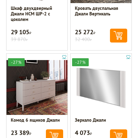
Шкаф двухдверный
Кровать двуспальная
Джали НСМ ШР-2 с
Джали Вертикаль
цоколем
29 105
25 272
Р
Р
39 870
32 400
Р
Р
-27%
-27%
Комод 6 ящиков Джали
Зеркало Джали
23 389
4 073
Р
Р