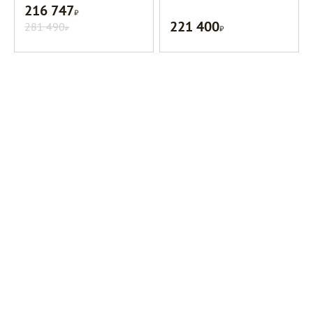
216 747
Р
221 400
281 490
Р
Р