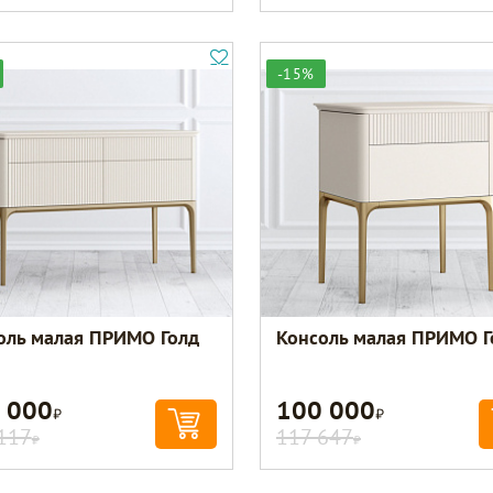
-15%
оль малая ПРИМО Голд
Консоль малая ПРИМО Г
 000
100 000
Р
Р
117
117 647
Р
Р