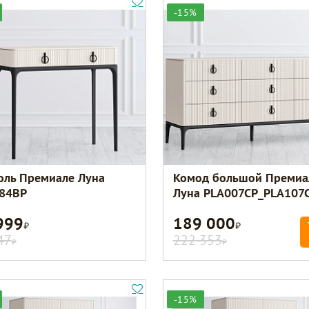
-15%
оль Премиале Луна
Комод большой Премиа
84BP
Луна PLA007CP_PLA107
999
189 000
Р
Р
47
222 353
Р
Р
-15%