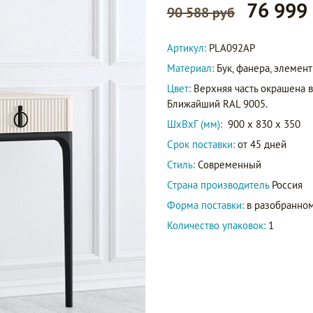
76 999
90 588 руб
Артикул:
PLA092AP
Материал:
Бук, фанера, элеме
Цвет:
Верхняя часть окрашена в
Ближайший RAL 9005.
ШxВxГ (мм):
900 x 830 x 350
Срок поставки:
от 45 дней
Стиль:
Современный
Страна производитель
Россия
Форма поставки:
в разобранном
Количество упаковок:
1