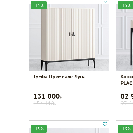
-15%
-15%
Тумба Премиале Луна
Конс
PLA0
131 000
82 
Р
154 118
97 6
Р
-15%
-15%