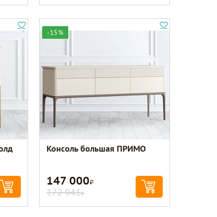
-15%
олд
Консоль большая ПРИМО
147 000
Р
172 941
Р