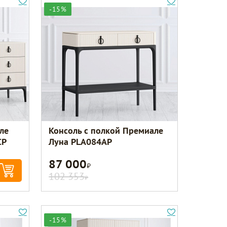
-15%
ле
Консоль с полкой Премиале
CP
Луна PLA084AP
87 000
Р
102 353
Р
-15%