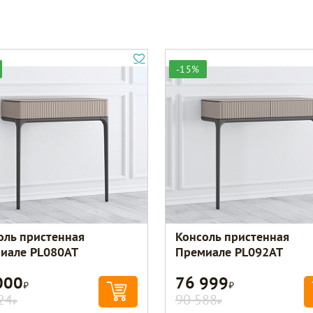
-15%
оль пристенная
Консоль пристенная
иале PL080AT
Премиале PL092AT
000
76 999
Р
Р
24
90 588
Р
Р