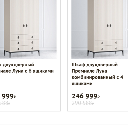
 двухдверный
Шкаф двухдверный
иале Луна с 6 ящиками
Премиале Луна
комбинированный с 4
ящиками
 999
246 999
Р
Р
588
290 588
Р
Р