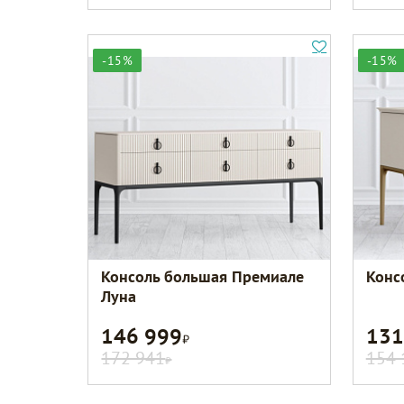
-15%
-15%
Консоль большая Премиале
Конс
Луна
146 999
131
Р
172 941
154 
Р