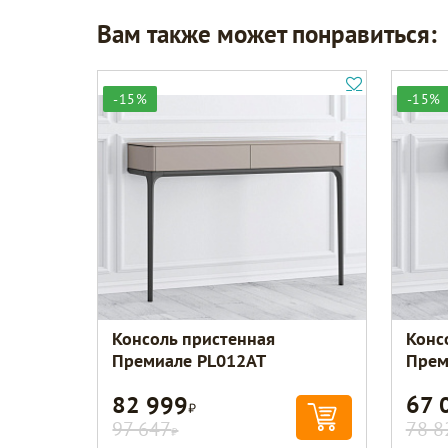
Вам также может понравиться:
-15%
-15%
Консоль пристенная
Конс
Премиале PL012AT
Прем
82 999
67 
Р
97 647
78 8
Р