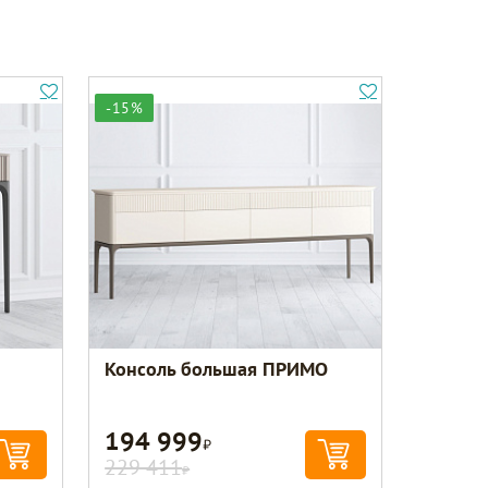
-15%
Консоль большая ПРИМО
194 999
Р
229 411
Р