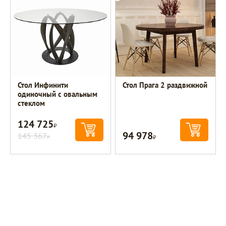
Стол Инфинити
Стол Прага 2 раздвижной
одиночный с овальным
стеклом
124 725
Р
94 978
145 367
Р
Р