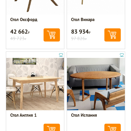
Стол Оксфорд
Стол Винара
42 662
83 934
Р
Р
49 723
97 826
Р
Р
Стол Англия 1
Стол Испания