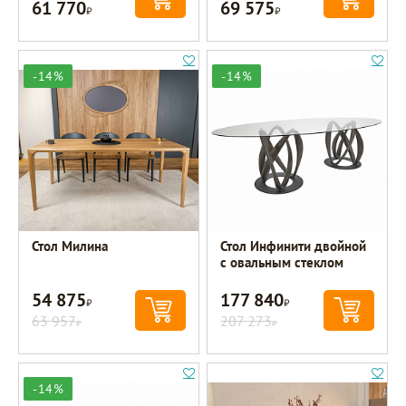
61 770
69 575
Р
Р
-14%
-14%
Стол Милина
Стол Инфинити двойной
с овальным стеклом
54 875
177 840
Р
Р
63 957
207 273
Р
Р
-14%