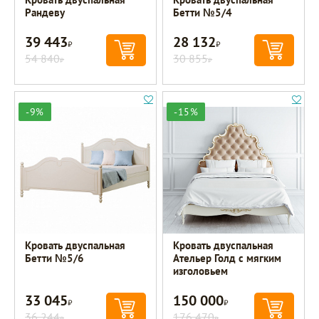
Рандеву
Бетти №5/4
39 443
28 132
Р
Р
54 840
30 855
Р
Р
-9%
-15%
Кровать двуспальная
Кровать двуспальная
Бетти №5/6
Ательер Голд с мягким
изголовьем
33 045
150 000
Р
Р
36 244
176 470
Р
Р